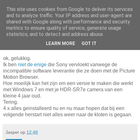
This site uses cookies from Google to deliver its services
Da_Blog
and to analyze traffic. Your IP address and user-agent are
shared with Google along with performance and security
metrics to ensure quality of service, generate usage
You don't put a bumpersticker on a Bentley
statistics, and to detect and address abuse.
LEARN MORE
GOT IT
vrijdag, februari 04, 2011
ok, gelukkig.
Ik ben
niet de enige
die Sony vervloekt vanwege de
incompatible software leverantie die ze doen met de Picture
Motion Browser.
Hoe moeilijk kan het zijn om een versie te maken die werkt
met Windows 7 en met je HDR-SR7e camera van een
kleine 4 jaar oud.
Tering.
4 x alles geinstalleerd nu en nu maar hopen dat bij een
volgende herstart niet alles weer naar de kloten is gegaan.
Jasper
op
12:48