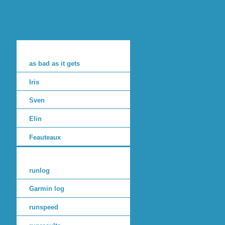
as bad as it gets
Iris
Sven
Elin
Feauteaux
runlog
Garmin log
runspeed