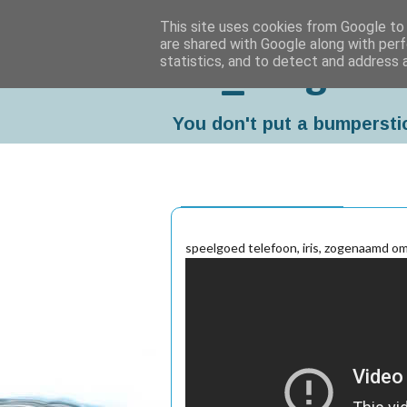
This site uses cookies from Google to d
are shared with Google along with perf
statistics, and to detect and address 
Da_Blog
You don't put a bumpersti
vrijdag, februari 04, 2011
speelgoed telefoon, iris, zogenaamd oma