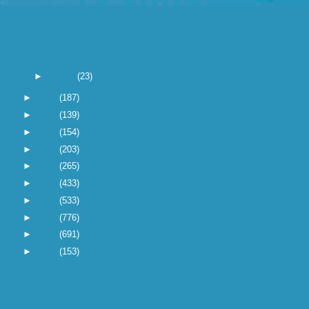
ok, gelukkig.Ik ben niet
de enige die Sony
vervloe...
en nog een stukje
waarheid over Printers.
►
januari
(23)
►
2010
(187)
►
2009
(139)
►
2008
(154)
►
2007
(203)
►
2006
(265)
►
2005
(433)
►
2004
(533)
►
2003
(776)
►
2002
(691)
►
2001
(153)