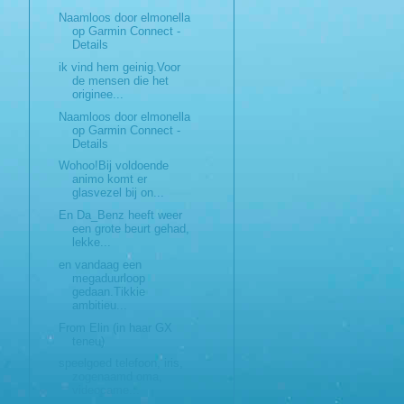
Naamloos door elmonella
op Garmin Connect -
Details
ik vind hem geinig.Voor
de mensen die het
originee...
Naamloos door elmonella
op Garmin Connect -
Details
Wohoo!Bij voldoende
animo komt er
glasvezel bij on...
En Da_Benz heeft weer
een grote beurt gehad,
lekke...
en vandaag een
megaduurloop
gedaan.Tikkie
ambitieu...
From Elin (in haar GX
teneu)
speelgoed telefoon, iris,
zogenaamd oma,
videocame...