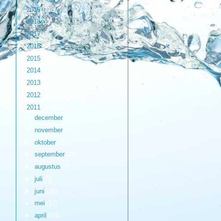
►
2019
(1)
►
2018
(2)
►
2017
(3)
►
2016
(9)
►
2015
(17)
►
2014
(6)
►
2013
(17)
►
2012
(98)
▼
2011
(216)
►
december
(33)
►
november
(19)
►
oktober
(31)
►
september
(25)
►
augustus
(6)
►
juli
(6)
►
juni
(16)
►
mei
(12)
►
april
(14)