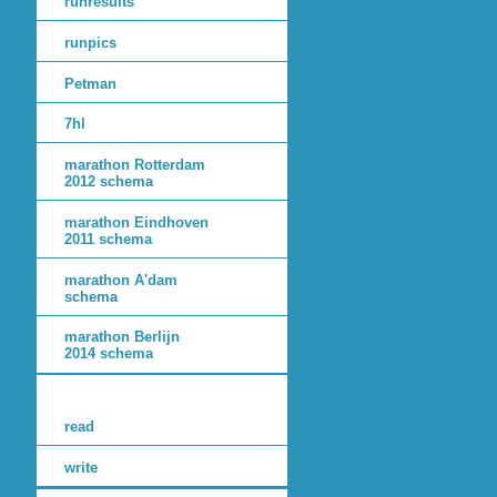
runresults
runpics
Petman
7hl
marathon Rotterdam
2012 schema
marathon Eindhoven
2011 schema
marathon A'dam
schema
marathon Berlijn
2014 schema
read
write