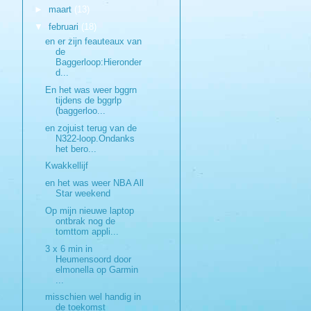
►
maart
(13)
▼
februari
(18)
en er zijn feauteaux van
de
Baggerloop:Hieronder
d...
En het was weer bggrn
tijdens de bggrlp
(baggerloo...
en zojuist terug van de
N322-loop.Ondanks
het bero...
Kwakkellijf
en het was weer NBA All
Star weekend
Op mijn nieuwe laptop
ontbrak nog de
tomttom appli...
3 x 6 min in
Heumensoord door
elmonella op Garmin
...
misschien wel handig in
de toekomst