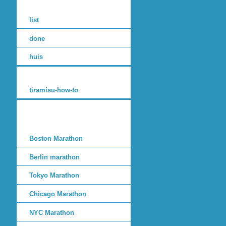
list
done
huis
tiramisu-how-to
Boston Marathon
Berlin marathon
Tokyo Marathon
Chicago Marathon
NYC Marathon