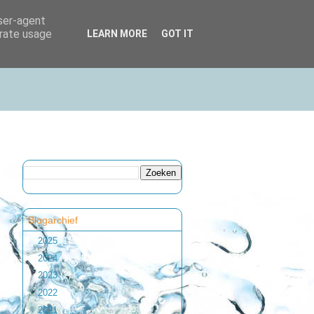
user-agent
erate usage
LEARN MORE
GOT IT
Blogarchief
►
2025
(1)
►
2024
(1)
►
2023
(2)
►
2022
(1)
►
2021
(1)