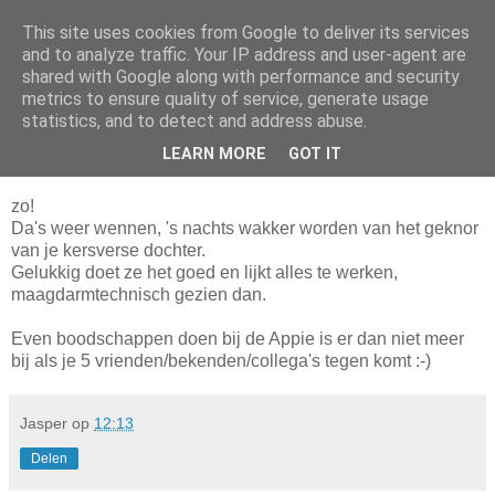
This site uses cookies from Google to deliver its services
Da_Blog
and to analyze traffic. Your IP address and user-agent are
shared with Google along with performance and security
metrics to ensure quality of service, generate usage
You don't put a bumpersticker on a Bentley
statistics, and to detect and address abuse.
LEARN MORE
GOT IT
zaterdag, november 13, 2010
zo!
Da's weer wennen, 's nachts wakker worden van het geknor
van je kersverse dochter.
Gelukkig doet ze het goed en lijkt alles te werken,
maagdarmtechnisch gezien dan.
Even boodschappen doen bij de Appie is er dan niet meer
bij als je 5 vrienden/bekenden/collega's tegen komt :-)
Jasper
op
12:13
Delen