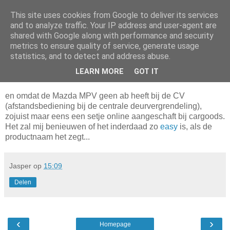
This site uses cookies from Google to deliver its services
Da_Blog
and to analyze traffic. Your IP address and user-agent are
shared with Google along with performance and security
metrics to ensure quality of service, generate usage
You don't put a bumpersticker on a Bentley
statistics, and to detect and address abuse.
LEARN MORE
GOT IT
woensdag, november 24, 2010
en omdat de Mazda MPV geen ab heeft bij de CV
(afstandsbediening bij de centrale deurvergrendeling),
zojuist maar eens een setje online aangeschaft bij cargoods.
Het zal mij benieuwen of het inderdaad zo
easy
is, als de
productnaam het zegt...
Jasper
op
15:09
Delen
‹
›
Homepage