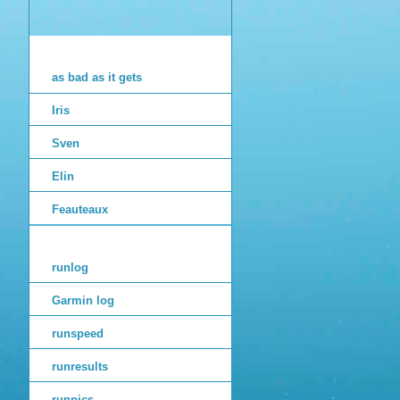
as bad as it gets
Iris
Sven
Elin
Feauteaux
runlog
Garmin log
runspeed
runresults
runpics