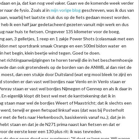
edaan en ja, dat kan nog veel vaker. Gaan we de komende week verder
naar de fysio. Zoals al in
mijn vorige blog
geschreven, was ik dus van
gaan, waarbij het laatste stuk dus op de fiets gedaan moest worden.
heb ik een half jaar gedetacheerd gezeten vanuit mijn werk en dus
ug naar huis te fietsen. Ongeveer 135 kilometer voor de boeg,
g aan, 3 gelletjes, 1 reep en 1 zakje Power Shots (colasmaak met een
ml bidon met sportdrank smaak Orange en een 500ml bidon water en
 in het begin, klein beetje wind tegen. Goed te doen.
met richtingaanwijzigingen te horen terwijl die in het beschermhoesje
rouwde dan ook grotendeels op de borden van de ANWB, al dan niet de
 moest, dan een stukje door Duitsland (wat erg mooi bleek te zijn) en
stonden er dan vast wel bordjes naar Venlo en in Venlo staan er
enray staan er vast wel bordjes Nijmegen of Gennep en als ik daar in
En eigenlijk klopt dit best wel met de kanttekening dat ik in
g staan maar wel de bordjes Weert of Maastricht; dat ik slechts een
werd, terwijl er geen fietspad linksaf was (dat was bij Posterholt
 met de fiets naar Herkenbosch, basiskennis vanaf nu..); dat je in
hebt staan en dat je de N271 prima naast kan fietsen en dat er
voor de eerste keer een 130 plus rit: ik was tevreden.
 de deur open deed was overigens: "jij doet er lang over. Wij waren