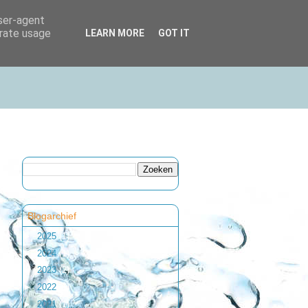
user-agent
erate usage
LEARN MORE
GOT IT
Blogarchief
►
2025
(1)
►
2024
(1)
►
2023
(2)
►
2022
(1)
►
2021
(1)