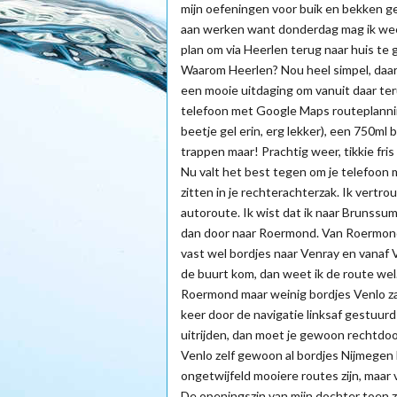
mijn oefeningen voor buik en bekken g
aan werken want donderdag mag ik weer 
plan om via Heerlen terug naar huis te 
Waarom Heerlen? Nou heel simpel, daar 
een mooie uitdaging om vanuit daar ter
telefoon met Google Maps routeplannin
beetje gel erin, erg lekker), een 750
trappen maar! Prachtig weer, tikkie fris
Nu valt het best tegen om je telefoon 
zitten in je rechterachterzak. Ik vert
autoroute. Ik wist dat ik naar Brunssum
dan door naar Roermond. Van Roermond 
vast wel bordjes naar Venray en vanaf V
de buurt kom, dan weet ik de route wel. 
Roermond maar weinig bordjes Venlo za
keer door de navigatie linksaf gestuurd 
uitrijden, dan moet je gewoon rechtdoor
Venlo zelf gewoon al bordjes Nijmegen 
ongetwijfeld mooiere routes zijn, maar 
De openingszin van mijn dochter toen ze