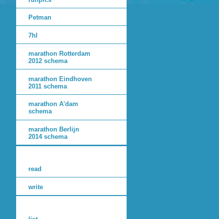
Petman
7hl
marathon Rotterdam
2012 schema
marathon Eindhoven
2011 schema
marathon A'dam
schema
marathon Berlijn
2014 schema
read
write