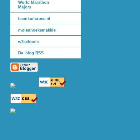
World Marathon
Majors
leemkuilcross.nl
molenhoeksmakkie
w3schools
Da_blog RSS