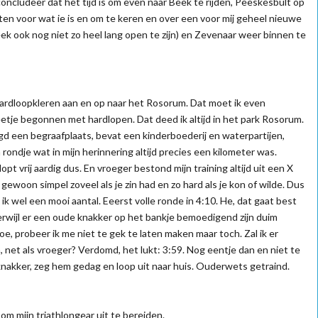
oncludeer dat het tijd is om even naar Beek te rijden, Peeskesbult op
laten voor wat ie is en om te keren en over een voor mij geheel nieuwe
ek ook nog niet zo heel lang open te zijn) en Zevenaar weer binnen te
hardloopkleren aan en op naar het Rosorum. Dat moet ik even
eetje begonnen met hardlopen. Dat deed ik altijd in het park Rosorum.
ngd een begraafplaats, bevat een kinderboederij en waterpartijen,
n rondje wat in mijn herinnering altijd precies een kilometer was.
opt vrij aardig dus. En vroeger bestond mijn training altijd uit een X
gewoon simpel zoveel als je zin had en zo hard als je kon of wilde. Dus
 ik wel een mooi aantal. Eeerst volle ronde in 4:10. He, dat gaat best
terwijl er een oude knakker op het bankje bemoedigend zijn duim
oe, probeer ik me niet te gek te laten maken maar toch. Zal ik er
 net als vroeger? Verdomd, het lukt: 3:59. Nog eentje dan en niet te
 knakker, zeg hem gedag en loop uit naar huis. Ouderwets getraind.
om mijn triathlongear uit te bereiden.