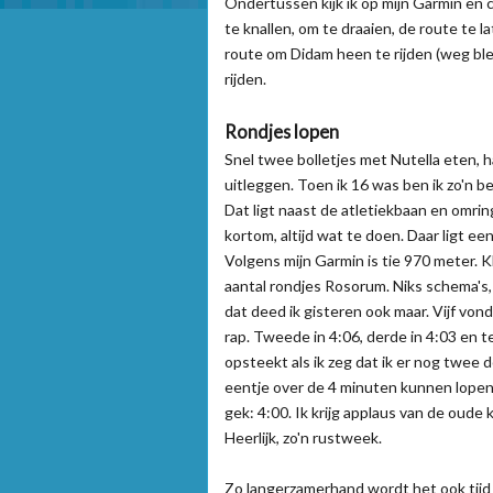
Ondertussen kijk ik op mijn Garmin en c
te knallen, om te draaien, de route te 
route om Didam heen te rijden (weg ble
rijden.
Rondjes lopen
Snel twee bolletjes met Nutella eten, 
uitleggen. Toen ik 16 was ben ik zo'n b
Dat ligt naast de atletiekbaan en omri
kortom, altijd wat te doen. Daar ligt ee
Volgens mijn Garmin is tie 970 meter. Kl
aantal rondjes Rosorum. Niks schema's, 
dat deed ik gisteren ook maar. Vijf vond
rap. Tweede in 4:06, derde in 4:03 en 
opsteekt als ik zeg dat ik er nog twee d
eentje over de 4 minuten kunnen lopen,
gek: 4:00. Ik krijg applaus van de oude
Heerlijk, zo'n rustweek.
Zo langerzamerhand wordt het ook tijd 