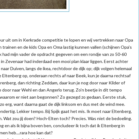
r uit om in Kerkrade competitie te lopen en wij vertrekken naar Opa
n trainen en de kids Opa en Oma lastig kunnen vallen (schijnen Opa's
Ik had mijn vader de opdracht gegeven om een rondje van zo 50-60
n Zevenaar had inderdaad een mooi plan klaar liggen. Eerst achter
 naar Duiven, langs de ikea, rechtdoor de dijk op; dijk volgen helemaal
n je Eltenberg op, onderaan rechts af naar Beek, kun je daarna rechtsaf
renberg, dan richting Zeddam, daar kun je nog door naar Kilder of
e door naar Wehl en dan Angerlo terug. Zo'n beetje in dit tempo
s waarom er niet aan begonnen? Zo gezegd zo gedaan. Eerste stuk,
 zo erg, want daarna gaat de dijk linksom en dus met de wind mee.
fendertig. Lekker tempo. Bij Spijk gaat het mis. Ik moet naar Eltenberg,
n. Wat zou jij doen? Hoch-Elten toch? Precies. Was niet de bedoeling.
g en als ik bijna boven ben, concludeer ik toch dat ik Eltenberg in
men heb....rara hoe kan dat?