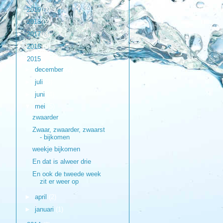
►
2019
(1)
►
2018
(2)
►
2017
(3)
►
2016
(9)
▼
2015
(17)
►
december
(2)
►
juli
(3)
►
juni
(4)
▼
mei
(5)
zwaarder
Zwaar, zwaarder, zwaarst
- bijkomen
weekje bijkomen
En dat is alweer drie
En ook de tweede week
zit er weer op
►
april
(2)
►
januari
(1)