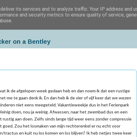
eliver its services and to analyze traffic. Your IP address and 
ormance and security metrics to ensure quality of service, gen
abuse.
cker on a Bentley
 wat ik de afgelopen week gedaan heb en dan noem ik dat een rustige
et me te gaan denk ik. En dan heb ik de vier of vijf keer dat we wezen
inderen niet eens meegeteld. Vakantieweekje dus in het Ferienpark
Weinig doen, nou ja weinig. Afwassen, naar het zwembad dus en een
t rustig aan doen. Zelfs sinds lange tijd weer eens zonder compressie
st goed. Zou het losmaken van mijn rechterenkel er nu echt voor
/tractus en kuit nu los komen en los blijven? Ik heb netjes twee keer