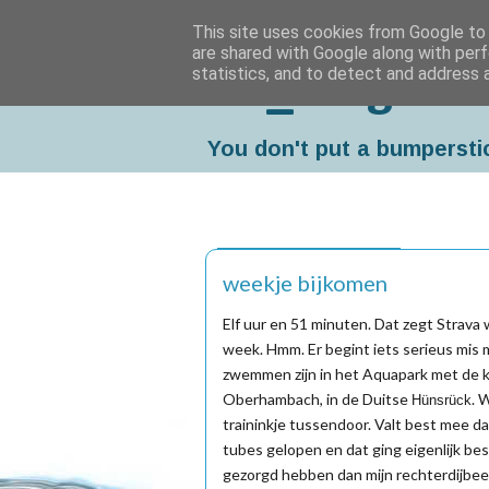
This site uses cookies from Google to d
are shared with Google along with perf
statistics, and to detect and address 
Da_Blog
You don't put a bumpersti
maandag, mei 18, 2015
weekje bijkomen
Elf uur en 51 minuten. Dat zegt Strava
week. Hmm. Er begint iets serieus mis m
zwemmen zijn in het Aquapark met de k
Oberhambach, in de Duitse
. 
Hünsrück
traininkje tussendoor. Valt best mee da
tubes gelopen en dat ging eigenlijk be
gezorgd hebben dan mijn rechterdijbeen