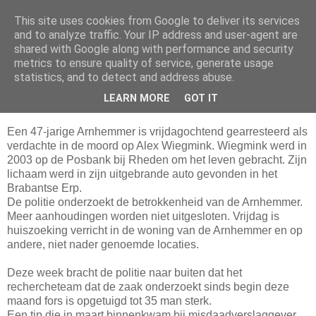
This site uses cookies from Google to deliver its services
Da_Blog
and to analyze traffic. Your IP address and user-agent are
shared with Google along with performance and security
metrics to ensure quality of service, generate usage
You don't put a bumpersticker on a Bentley
statistics, and to detect and address abuse.
LEARN MORE
GOT IT
vrijdag, oktober 17, 2008
Een 47-jarige Arnhemmer is vrijdagochtend gearresteerd als
verdachte in de moord op Alex Wiegmink. Wiegmink werd in
2003 op de Posbank bij Rheden om het leven gebracht. Zijn
lichaam werd in zijn uitgebrande auto gevonden in het
Brabantse Erp.
De politie onderzoekt de betrokkenheid van de Arnhemmer.
Meer aanhoudingen worden niet uitgesloten. Vrijdag is
huiszoeking verricht in de woning van de Arnhemmer en op
andere, niet nader genoemde locaties.
Deze week bracht de politie naar buiten dat het
rechercheteam dat de zaak onderzoekt sinds begin deze
maand fors is opgetuigd tot 35 man sterk.
Een tip die in maart binnenkwam bij misdaadverslaggever