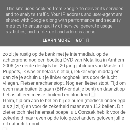
This site uses cookies from Google to deliver its services
Da_Blog
and to analyze traffic. Your IP address and user-agent are
shared with Google along with performance and security
metrics to ensure quality of service, generate usage
You don't put a bumpersticker on a Bentley
statistics, and to detect and address abuse.
LEARN MORE
GOT IT
donderdag, oktober 02, 2008
zo zit je rustig op de bank met je intermediair, op de
achtergrond nog een bootleg DVD van Metallica in Arnhem
2006 (ze eerde destijds het 20 jarig jubileum van Master of
Puppets, ik was er helaas niet bij), lekker vrije middag en
dan zie je schuin uit je linker ooghoek iets door de lucht
vliegen. Fietser erachter stopt. Nog een fietser stopt. Tijd om
even naar buiten te gaan (BHV-er dat je bent) en daar zit op
het asfalt een meisje, huilend en bloedend.
Hmm, tijd om aan te bellen bij de buren (medisch onderlegd
als zij zijn) en voor de zekerheid maar even 112 bellen. Dit
ziet er toch niet helemaal poepel uit. Oorzaak heb ik voor de
zekerheid maar even op de foto gezet anders geloven jullie
dit natuurlijk nooit: