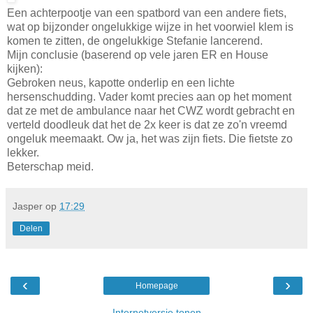
Een achterpootje van een spatbord van een andere fiets,
wat op bijzonder ongelukkige wijze in het voorwiel klem is
komen te zitten, de ongelukkige Stefanie lancerend.
Mijn conclusie (baserend op vele jaren ER en House
kijken):
Gebroken neus, kapotte onderlip en een lichte
hersenschudding. Vader komt precies aan op het moment
dat ze met de ambulance naar het CWZ wordt gebracht en
verteld doodleuk dat het de 2x keer is dat ze zo'n vreemd
ongeluk meemaakt. Ow ja, het was zijn fiets. Die fietste zo
lekker.
Beterschap meid.
Jasper
op
17:29
Delen
‹
›
Homepage
Internetversie tonen