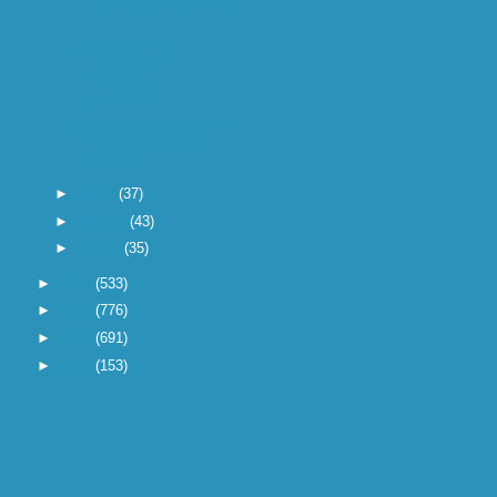
nog niet precies wat er
...
en nog even de
rosmulder.nl
favicon.ico
geupdate.M...
Noah Wyle stopt aan het
eind van het elfde
seizoen...
►
maart
(37)
►
februari
(43)
►
januari
(35)
►
2004
(533)
►
2003
(776)
►
2002
(691)
►
2001
(153)