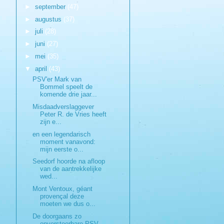
►
september
(47)
►
augustus
(37)
►
juli
(28)
►
juni
(27)
►
mei
(35)
▼
april
(43)
PSV'er Mark van
Bommel speelt de
komende drie jaar...
Misdaadverslaggever
Peter R. de Vries heeft
zijn e...
en een legendarisch
moment vanavond:
mijn eerste o...
Seedorf hoorde na afloop
van de aantrekkelijke
wed...
Mont Ventoux, géant
provençal deze
moeten we dus o...
De doorgaans zo
onverstoorbare PSV-