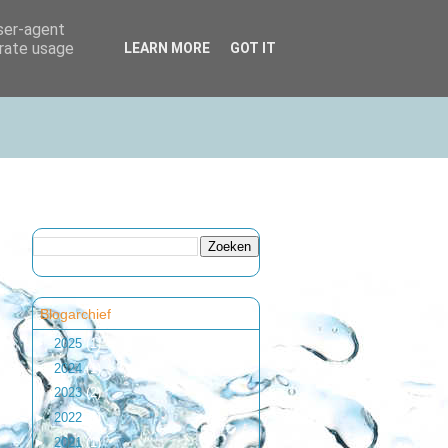
user-agent
erate usage
LEARN MORE
GOT IT
Blogarchief
►
2025
(1)
►
2024
(1)
►
2023
(2)
►
2022
(1)
►
2021
(1)