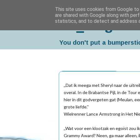
This site uses cookies from Google to d
are shared with Google along with perf
statistics, and to detect and address 
Da_Blog
You don't put a bumpersti
maandag, april 04, 2005
,,Dat ik meega met Sheryl naar de uitre
overal. In de Brabantse Pijl, in de Tour 
hier in dit godvergeten gat (Meulan, een
grote liefde.''
Wielrenner Lance Armstrong in Het Nieu
,,Wat voor een klootzak en egoïst zou i
Grammy Award? Neen, ga maar alleen, ik g