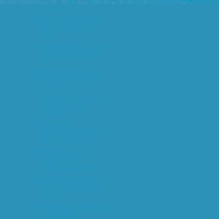
een vervo...
en bij deze feliciteren we
Bart en Manon met
hun j...
Adobe betaalt 3,4 miljard
dollar in aandelen om
Ma...
Britse wetenschappers
maken zich zorgen
over een e...
::: KICKZ.COM een site
waar je oude Air
Jordan's ...
Minister van
Volksgezondheid Hans
Hoogervorst vind...
Geert Wilders krijgt
steeds meer
doodsbedreigingen...
en vanochtend mezelf
weer verbaasd over de
loopsti...
PSV heeft de halve finale
bereikt van de