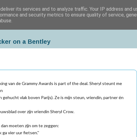
eliver its services and to analyze traffic. Your IP address and 
ormance and security metrics to ensure quality of service, gen
abuse.
cker on a Bentley
iking van de Grammy Awards is part of the deal. Sheryl steunt me
en
 gehucht vlak boven Parijs). Ze is mijn steun, vriendin, partner én
wsblad over zijn vriendin Sheryl Crow.
k dan moeten zijn om te zeggen:
a vier uur fietsen.''