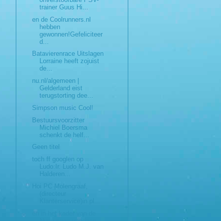
trainer Guus Hi...
en de Coolrunners.nl
hebben
gewonnen!Gefeliciteer
d...
Batavierenrace Uitslagen
Lorraine heeft zojuist
de...
nu.nl/algemeen |
Gelderland eist
terugstorting dee...
Simpson music Cool!
Bestuursvoorzitter
Michiel Boersma
schenkt de helf...
Geen titel
toch ff googlen op
Ludo:Ir. Ludo M.J. van
Halderen...
Hoi PC Molengraaf,
(directeur
Klanterservice)in pl...
en in het kader van de
Nuon saga vandaag