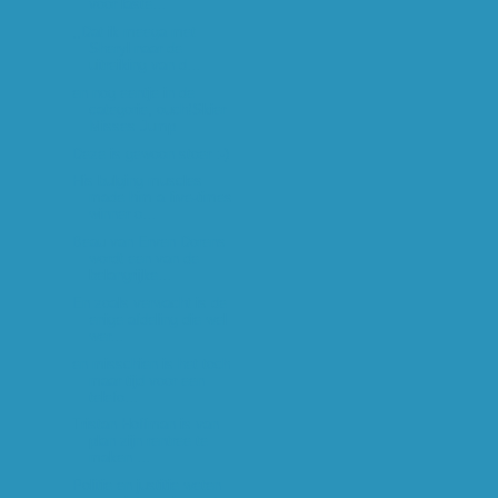
voor laste...
,,Dat ik meega met
Sheryl naar de
uitreiking van d...
en nog eentje in de
categorie, ouch!Skier
Misses Jump
Deze is gewoon stoer :-)
His bulging muscles
made him a five-times
winner o...
Beau van Erven Dorens
wordt een van de
belangrijke...
En zoals verwacht is de
enige afdeling die wel
wer...
en misschien is het toch
maar tijd voor een
telefo...
Tristan Hoffman is van
plan zijn rentree te
maken ...
Politie en justitie weten