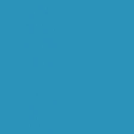
Champions...
je weet, dat als je een
website maakt,
genaamd sav...
ze blijven leuk, die
mafketels die denken
dat ze k...
en even een applausje
voor marathonBikkel
Tobi, di...
geen topdag
vandaag.Zeiknat
geregend en gebeld
naa...
Omroephumor
De merknaam Lonsdale
wordt op een
misselijkmakende...
En in de categorie vage
zoektermen om op
deze site...
Geen titel
Het zakenblad Quote
wordt niet vervolgd