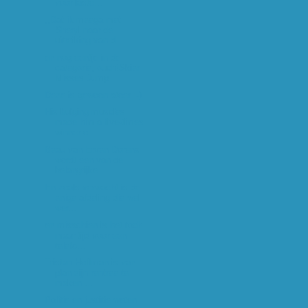
voor laste...
,,Dat ik meega met
Sheryl naar de
uitreiking van d...
en nog eentje in de
categorie, ouch!Skier
Misses Jump
Deze is gewoon stoer :-)
His bulging muscles
made him a five-times
winner o...
Beau van Erven Dorens
wordt een van de
belangrijke...
En zoals verwacht is de
enige afdeling die wel
wer...
en misschien is het toch
maar tijd voor een
telefo...
Tristan Hoffman is van
plan zijn rentree te
maken ...
Politie en justitie weten