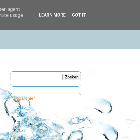
user-agent
erate usage
LEARN MORE
GOT IT
Blogarchief
►
2025
(1)
►
2024
(1)
►
2023
(2)
►
2022
(1)
►
2021
(1)