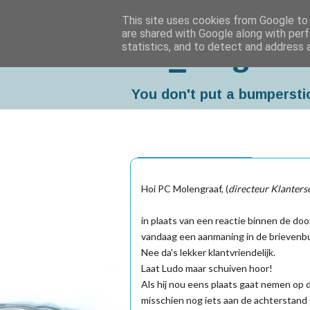
This site uses cookies from Google to d
are shared with Google along with perf
statistics, and to detect and address 
Da_Blog
You don't put a bumpersti
dinsdag, april 19, 2005
Hoi PC Molengraaf, (
directeur Klanters
in plaats van een reactie binnen de doo
vandaag een aanmaning in de brievenb
Nee da's lekker klantvriendelijk.
Laat Ludo maar schuiven hoor!
Als hij nou eens plaats gaat nemen op 
misschien nog iets aan de achterstand