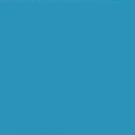
een vervo...
en bij deze feliciteren we
Bart en Manon met
hun j...
Adobe betaalt 3,4 miljard
dollar in aandelen om
Ma...
Britse wetenschappers
maken zich zorgen
over een e...
::: KICKZ.COM een site
waar je oude Air
Jordan's ...
Minister van
Volksgezondheid Hans
Hoogervorst vind...
Geert Wilders krijgt
steeds meer
doodsbedreigingen...
en vanochtend mezelf
weer verbaasd over de
loopsti...
PSV heeft de halve finale
bereikt van de