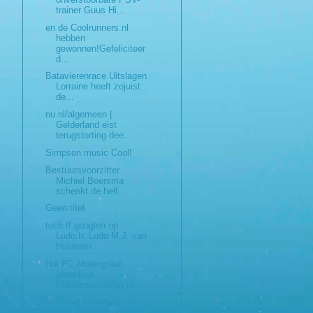
trainer Guus Hi...
en de Coolrunners.nl
hebben
gewonnen!Gefeliciteer
d...
Batavierenrace Uitslagen
Lorraine heeft zojuist
de...
nu.nl/algemeen |
Gelderland eist
terugstorting dee...
Simpson music Cool!
Bestuursvoorzitter
Michiel Boersma
schenkt de helf...
Geen titel
toch ff googlen op
Ludo:Ir. Ludo M.J. van
Halderen...
Hoi PC Molengraaf,
(directeur
Klanterservice)in pl...
en in het kader van de
Nuon saga vandaag