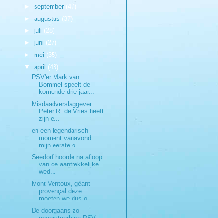
►
september
(47)
►
augustus
(37)
►
juli
(28)
►
juni
(27)
►
mei
(35)
▼
april
(43)
PSV'er Mark van
Bommel speelt de
komende drie jaar...
Misdaadverslaggever
Peter R. de Vries heeft
zijn e...
en een legendarisch
moment vanavond:
mijn eerste o...
Seedorf hoorde na afloop
van de aantrekkelijke
wed...
Mont Ventoux, géant
provençal deze
moeten we dus o...
De doorgaans zo
onverstoorbare PSV-