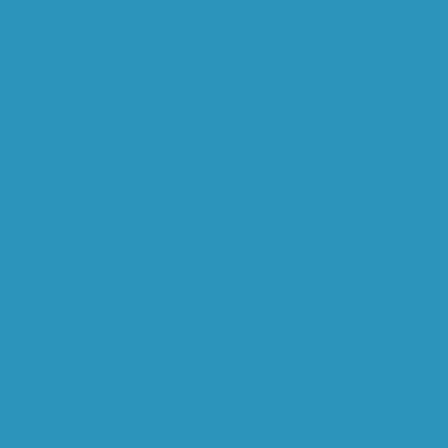
Champions...
je weet, dat als je een
website maakt,
genaamd sav...
ze blijven leuk, die
mafketels die denken
dat ze k...
en even een applausje
voor marathonBikkel
Tobi, di...
geen topdag
vandaag.Zeiknat
geregend en gebeld
naa...
Omroephumor
De merknaam Lonsdale
wordt op een
misselijkmakende...
En in de categorie vage
zoektermen om op
deze site...
Geen titel
Het zakenblad Quote
wordt niet vervolgd