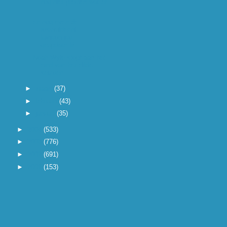
nog niet precies wat er
...
en nog even de
rosmulder.nl
favicon.ico
geupdate.M...
Noah Wyle stopt aan het
eind van het elfde
seizoen...
►
maart
(37)
►
februari
(43)
►
januari
(35)
►
2004
(533)
►
2003
(776)
►
2002
(691)
►
2001
(153)