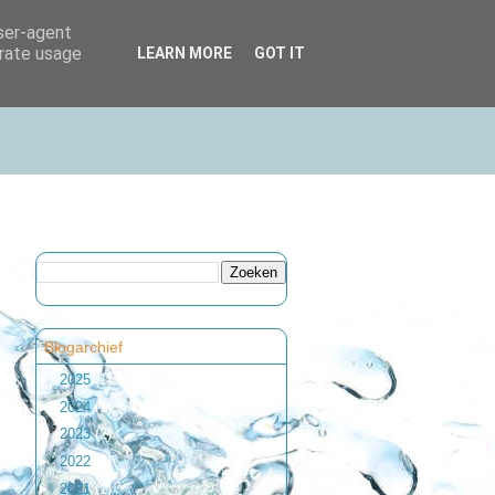
user-agent
erate usage
LEARN MORE
GOT IT
Blogarchief
►
2025
(1)
►
2024
(1)
►
2023
(2)
►
2022
(1)
►
2021
(1)