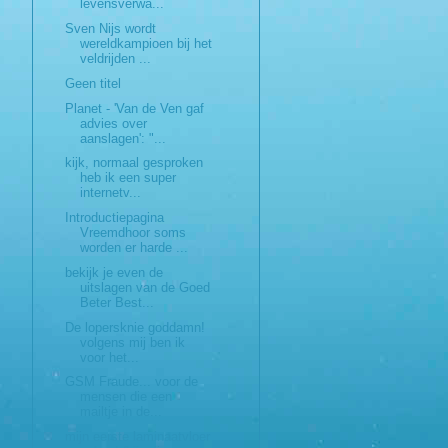
levensverwa...
Sven Nijs wordt
wereldkampioen bij het
veldrijden ...
Geen titel
Planet - 'Van de Ven gaf
advies over
aanslagen': "...
kijk, normaal gesproken
heb ik een super
internetv...
Introductiepagina
Vreemdhoor soms
worden er harde ...
bekijk je even de
uitslagen van de Goed
Beter Best...
De lopersknie goddamn!
volgens mij ben ik
voor het...
GSM Fraude... voor de
mensen die een
mailtje in de...
mijn eerste laminaatvloer