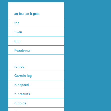
as bad as it gets
Iris
Sven
Elin
Feauteaux
runlog
Garmin log
runspeed
runresults
runpics