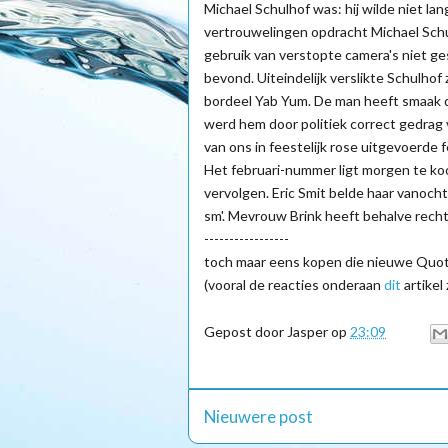
Michael Schulhof was: hij wilde niet la
vertrouwelingen opdracht Michael Schulh
gebruik van verstopte camera's niet ge
bevond. Uiteindelijk verslikte Schulhof
bordeel Yab Yum. De man heeft smaak dat
werd hem door politiek correct gedrag 
van ons in feestelijk rose uitgevoerde
Het februari-nummer ligt morgen te ko
vervolgen. Eric Smit belde haar vanochten
sm'. Mevrouw Brink heeft behalve rec
-----------------
toch maar eens kopen die nieuwe Quote
(vooral de reacties onderaan
dit
artikel
Gepost door
Jasper
op
23:09
Nieuwere post