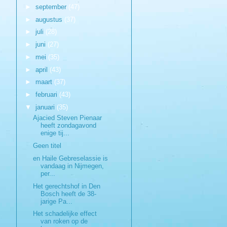
►
september
(47)
►
augustus
(37)
►
juli
(28)
►
juni
(27)
►
mei
(35)
►
april
(43)
►
maart
(37)
►
februari
(43)
▼
januari
(35)
Ajacied Steven Pienaar
heeft zondagavond
enige tij...
Geen titel
en Haile Gebreselassie is
vandaag in Nijmegen,
per...
Het gerechtshof in Den
Bosch heeft de 38-
jarige Pa...
Het schadelijke effect
van roken op de