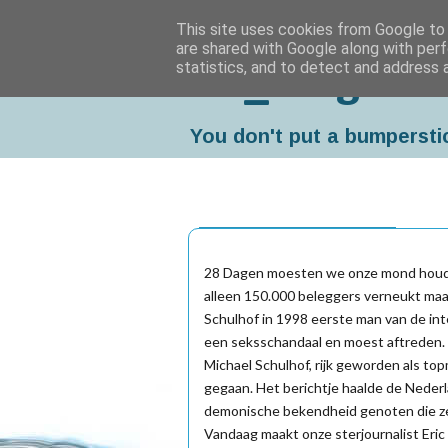
This site uses cookies from Google to d
are shared with Google along with perf
statistics, and to detect and address 
Da_Blog
You don't put a bumpersti
donderdag, januari 20, 2005
28 Dagen moesten we onze mond houden,
alleen 150.000 beleggers verneukt maa
Schulhof in 1998 eerste man van de in
een seksschandaal en moest aftreden.
Michael Schulhof, rijk geworden als t
gegaan. Het berichtje haalde de Nede
demonische bekendheid genoten die ze 
Vandaag maakt onze sterjournalist Eric