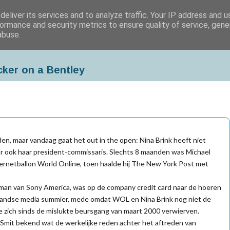
eliver its services and to analyze traffic. Your IP address and 
ormance and security metrics to ensure quality of service, gen
abuse.
cker on a Bentley
 maar vandaag gaat het out in the open: Nina Brink heeft niet
r ook haar president-commissaris. Slechts 8 maanden was Michael
ternetballon World Online, toen haalde hij The New York Post met
opman van Sony America, was op de company credit card naar de hoeren
rlandse media summier, mede omdat WOL en Nina Brink nog niet de
zich sinds de mislukte beursgang van maart 2000 verwierven.
 Smit bekend wat de werkelijke reden achter het aftreden van