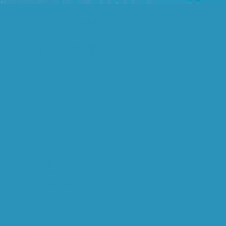
gelegd (bij mijn
zussie...
geinig: balletje, balletje
Geen titel
Hoe en wat Nina Brink
kun je denk ik wel hier
vinden.
28 Dagen moesten we
onze mond houden,
maar vandaag...
en een linkje naar de
situatie rond de nieuwe
atle...
De 19-jarige Ali el B., die
maandagavond in de
Der...
Discotheek 2Night in
Delfzijl schrapt het
verbod o...
stunami linkje
Een overval op een
automobiliste in
Amsterdam-Oost...
Beste Jasper Rosmulder,