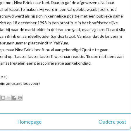
nger met Nina Brink naar bed. Daarop gaf de afgewezen diva haar
of kapot te maken. Hij werd in een val gelokt, waarbij zelfs het
schuwd werd als hij zich in kennelijke positie met een publieke dame
 zich op 18 december 1998 in een prostitue in het hoofdstedelijke
 hij naar de marktleider in de branche gaat, maar zijn credit card slip
van Brink en aandeelhouder Sandoz fataal. Vandaar dat de lancering
 februarinummer plaatsvindt in YabYum.
op, maar Nina Brink heeft nu al aangekondigd Quote te gaan
d op. 'Laster, laster, laster!', was haar reactie. 'Ik doe niet eens aan
htsmaatregelen een persconferentie aangekondigd.
 :-)
 zijn amusant leesvoer)
Homepage
Oudere post