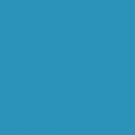
Hartelijk dank voor uw
ins...
nu.nl/internet | Nijmegen
gaat gsm-parkeren:
"Nijm...
Go Ahead-speler Niels
Kokmeijer moet zijn
voetball...
Edgar Ray Killen, a
preacher and reputed
Ku Klux K...
en gisteren The
Incredibles gekeken.
Echt een gewe...
zo. Eergisteren mezelf
weer een paar
Saucony's Tri...
De filmsterren Brad Pitt
en Jennifer Aniston
hebbe...
uiterst dubieuze titel voor
een site en dito
afbee...
Gemeentebelastingen