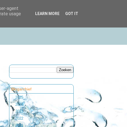
user-agent
erate usage
LEARN MORE
GOT IT
Blogarchief
►
2025
(1)
►
2024
(1)
►
2023
(2)
►
2022
(1)
►
2021
(1)