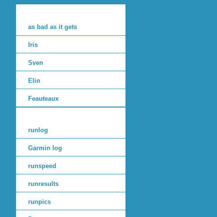
as bad as it gets
Iris
Sven
Elin
Feauteaux
runlog
Garmin log
runspeed
runresults
runpics