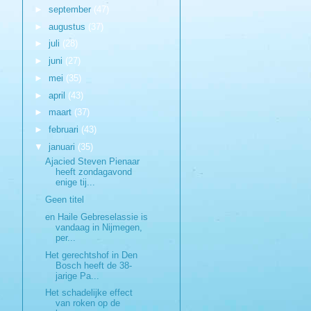
►
september
(47)
►
augustus
(37)
►
juli
(28)
►
juni
(27)
►
mei
(35)
►
april
(43)
►
maart
(37)
►
februari
(43)
▼
januari
(35)
Ajacied Steven Pienaar
heeft zondagavond
enige tij...
Geen titel
en Haile Gebreselassie is
vandaag in Nijmegen,
per...
Het gerechtshof in Den
Bosch heeft de 38-
jarige Pa...
Het schadelijke effect
van roken op de