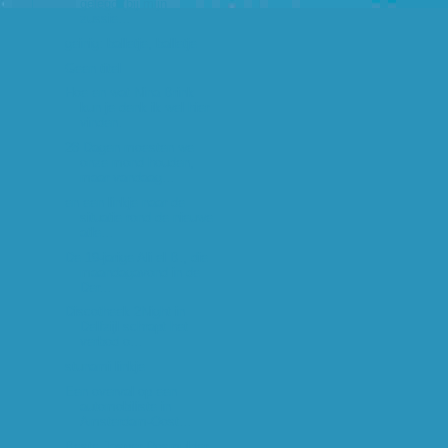
gelegd (bij mijn
zussie...
geinig: balletje, balletje
Geen titel
Hoe en wat Nina Brink
kun je denk ik wel hier
vinden.
28 Dagen moesten we
onze mond houden,
maar vandaag...
en een linkje naar de
situatie rond de nieuwe
atle...
De 19-jarige Ali el B., die
maandagavond in de
Der...
Discotheek 2Night in
Delfzijl schrapt het
verbod o...
stunami linkje
Een overval op een
automobiliste in
Amsterdam-Oost...
Beste Jasper Rosmulder,