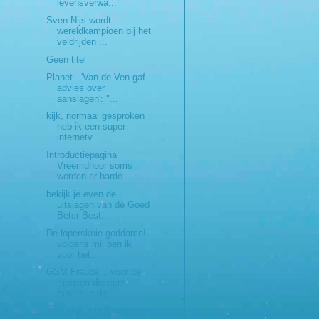
levensverwa...
Sven Nijs wordt
wereldkampioen bij het
veldrijden ...
Geen titel
Planet - 'Van de Ven gaf
advies over
aanslagen': "...
kijk, normaal gesproken
heb ik een super
internetv...
Introductiepagina
Vreemdhoor soms
worden er harde ...
bekijk je even de
uitslagen van de Goed
Beter Best...
De lopersknie goddamn!
volgens mij ben ik
voor het...
GSM Fraude... voor de
mensen die een
mailtje in de...
mijn eerste laminaatvloer