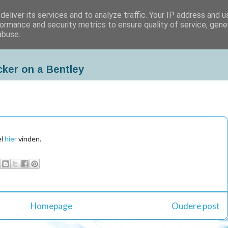
eliver its services and to analyze traffic. Your IP address and 
ormance and security metrics to ensure quality of service, gen
abuse.
cker on a Bentley
el
hier
vinden.
Homepage
Oudere post