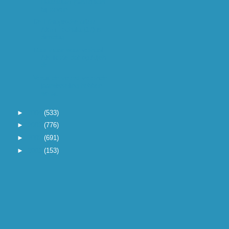
Rotterdam (GBR) kan
bij zeven ...
De Ethiopische atlete
Alem Techala (17) is
dinsdag...
Raar maar waar verhaal.
Als ik zie dat op Atjeh
de...
Veruit de meest vreemde
jaarwisseling hebben
we ac...
►
2004
(533)
►
2003
(776)
►
2002
(691)
►
2001
(153)