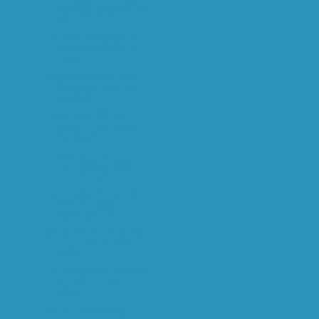
Hartelijk dank voor uw
ins...
nu.nl/internet | Nijmegen
gaat gsm-parkeren:
"Nijm...
Go Ahead-speler Niels
Kokmeijer moet zijn
voetball...
Edgar Ray Killen, a
preacher and reputed
Ku Klux K...
en gisteren The
Incredibles gekeken.
Echt een gewe...
zo. Eergisteren mezelf
weer een paar
Saucony's Tri...
De filmsterren Brad Pitt
en Jennifer Aniston
hebbe...
uiterst dubieuze titel voor
een site en dito
afbee...
Gemeentebelastingen