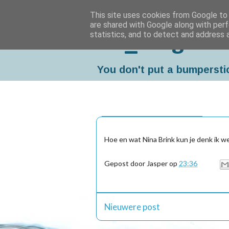
This site uses cookies from Google to d
are shared with Google along with perf
statistics, and to detect and address 
Da_Blog
You don't put a bumpersti
donderdag, januari 20, 2005
Hoe en wat Nina Brink kun je denk ik w
Gepost door
Jasper
op
23:36
Nieuwere post