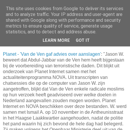
This site uses cookies from Google to deliver its services
Da_Blog
and to analyze traffic. Your IP address and user-agent are
shared with Google along with performance and security
metrics to ensure quality of service, generate usage
You don't put a bumpersticker on a Bentley
statistics, and to detect and address abuse.
LEARN MORE
GOT IT
vrijdag, januari 28, 2005
Planet - 'Van de Ven gaf advies over aanslagen'
: "Jason W.
beweert dat Abdul-Jabbar van de Ven hem heeft bijgestaan
bij de voorbereiding van terroristische daden. Dit blijkt uit
onderzoek van Planet Internet samen met het
actualiteitenprogramma NOVA. Uit transcripten van
chatsessies die op de computer van Jason W. zijn
aangetroffen, blijkt dat Van de Ven enkele radicale moslims
op hun verzoek heeft geadviseerd over welke doelen in
Nederland aangevallen zouden mogen worden. Planet
Internet en NOVA beschikken over deze bestanden. W. werd
samen met Ismail A. op 10 november in de Antheunisstraat
in het Haagse Laakkwartier aangehouden, nadat de politie
het pand waarin hij zich bevond de hele dag had belegerd.
Zij maken volgens het Openbaar Ministerie deel uit van de