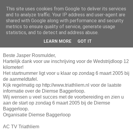
This site uses cookies from Google to deliver its services
Da_Blog
and to analyze traffic. Your IP address and user-agent are
shared with Google along with performance and security
metrics to ensure quality of service, generate usage
You don't put a bumpersticker on a Bentley
statistics, and to detect and address abuse.
LEARN MORE
GOT IT
donderdag, januari 13, 2005
Beste Jasper Rosmulder,
Hartelijk dank voor uw inschrijving voor de Wedstrijdloop 12
kilometer!
Het startnummer ligt voor u klaar op zondag 6 maart 2005 bij
de aanmeldtafel.
Kijk regelmatig op http://www.triathliem.nl voor de laatste
informatie over de Diemse Baggerloop.
Wij wensen u veel succes met de voorbereiding en zien u
aan de start op zondag 6 maart 2005 bij de Diemse
Baggerloop.
Organisatie Diemse Baggerloop
AC TV Triathliem