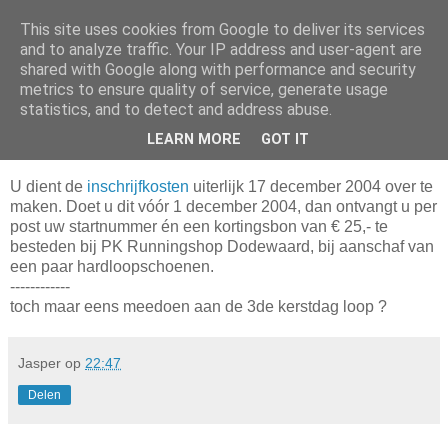
This site uses cookies from Google to deliver its services
Da_Blog
and to analyze traffic. Your IP address and user-agent are
shared with Google along with performance and security
metrics to ensure quality of service, generate usage
You don't put a bumpersticker on a Bentley
statistics, and to detect and address abuse.
LEARN MORE
GOT IT
woensdag, oktober 20, 2004
U dient de
inschrijfkosten
uiterlijk 17 december 2004 over te
maken. Doet u dit vóór 1 december 2004, dan ontvangt u per
post uw startnummer én een kortingsbon van € 25,- te
besteden bij PK Runningshop Dodewaard, bij aanschaf van
een paar hardloopschoenen.
------------
toch maar eens meedoen aan de 3de kerstdag loop ?
Jasper
op
22:47
Delen