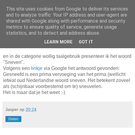
This site uses cookies from Google to deliver its services
Da_Blog
and to analyze traffic. Your IP address and user-agent are
shared with Google along with performance and security
metrics to ensure quality of service, generate usage
You don't put a bumpersticker on a Bentley
statistics, and to detect and address abuse.
LEARN MORE
GOT IT
dinsdag, oktober 12, 2004
en in de categorie wollig taalgebruik presenteer ik het woord
"Sneven".
Volgens een
linkje
via Google het antwoord gevonden:
Gesneefd is een prima vervoeging van het prima (wellicht
ietwat oud Nederlandse woord sneven. Het betekent zoveel
als (schijnbaar voorbestemd om te) sneuvelen.
Het is maar dat je het weet :-)
Jasper
op
20:24
Delen