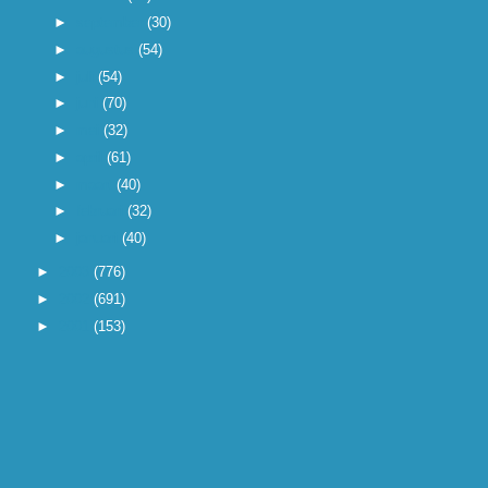
►
september
(30)
►
augustus
(54)
►
juli
(54)
►
juni
(70)
►
mei
(32)
►
april
(61)
►
maart
(40)
►
februari
(32)
►
januari
(40)
►
2003
(776)
►
2002
(691)
►
2001
(153)