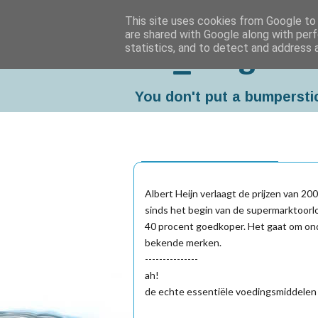
This site uses cookies from Google to d
are shared with Google along with perf
statistics, and to detect and address 
Da_Blog
You don't put a bumpersti
vrijdag, november 12, 2004
Albert Heijn verlaagt de prijzen van 200
sinds het begin van de supermarktoorlo
40 procent goedkoper. Het gaat om ond
bekende merken.
---------------
ah!
de echte essentiële voedingsmiddelen 