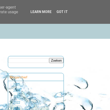
user-agent
erate usage
LEARN MORE
GOT IT
Blogarchief
►
2025
(1)
►
2024
(1)
►
2023
(2)
►
2022
(1)
►
2021
(1)