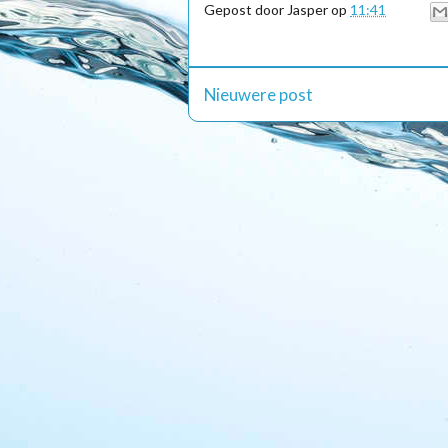
Gepost door
Jasper
op
11:41
Nieuwere post