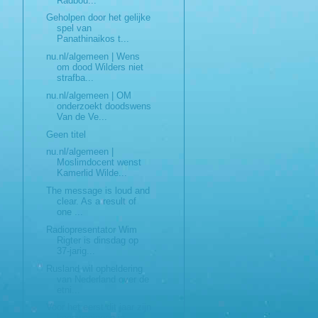
Radbou...
Geholpen door het gelijke
spel van
Panathinaikos t...
nu.nl/algemeen | Wens
om dood Wilders niet
strafba...
nu.nl/algemeen | OM
onderzoekt doodswens
Van de Ve...
Geen titel
nu.nl/algemeen |
Moslimdocent wenst
Kamerlid Wilde...
The message is loud and
clear. As a result of
one ...
Radiopresentator Wim
Rigter is dinsdag op
37-jarig...
Rusland wil opheldering
van Nederland over de
etni...
Voor het eerst dit jaar zijn
koopwoningen in