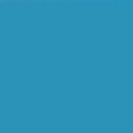
prijs...
en vandaag rustig de
7evenheuvelenloop
gedaan. Al ...
Planet - Helft EO-leden
heeft seks voor
huwelijk: ...
ben je dus aan het
zoeken naar het jaar
van Milli ...
Geen titel
en gisteravond mijn pc
verrijkt met de mp3 en
dvd ...
Als ook alle stemmen
zouden worden
meegeteld die n...
Even wat flauwegrappen
over de moslims (we
hebben ...
In New York is de
Amerikaanse rapper
Ol' Dirty Bas...
en alweer een tijdje niet