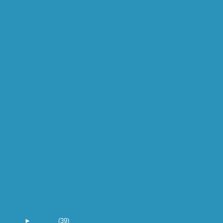
Geen titel
en gisteren al kwam het
nieuwe boek
"Hardlopen" bi...
damn, Bush lijkt te gaan
winnen. Hoogste tijd
voor...
en in de categorie
complot theorieën:
klopt het da...
Planet - Oud-wielrenner
Gerrie Knetemann
overleden...
Menno de Hoop bracht
dinsdagochtend zijn
zoontje n...
Volgens nog
onbevestigde
berichten is Theo van
Gog...
en weer wat geleerd over
de FireFox browser.
Tik i...
►
oktober
(39)