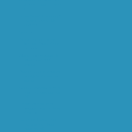
gehoord maar nu weer
in ...
en aanstaande zondag is
het weer zover: De
7evenhe...
Geen titel
Alexander een nieuwe
film van Oliver Stone
met ook...
Albert Heijn verlaagt de
prijzen van 2000
artikele...
Playboy zeurde volgens
Georgina Verbaan al
wat jar...
Geheel onverwacht is de
oprichter/eigenaar van
PK ...
En wie zien we in de
uitslagen van de New
York Cit...
damn! De Lantra heeft
het begeven. Nog
maar net 86...