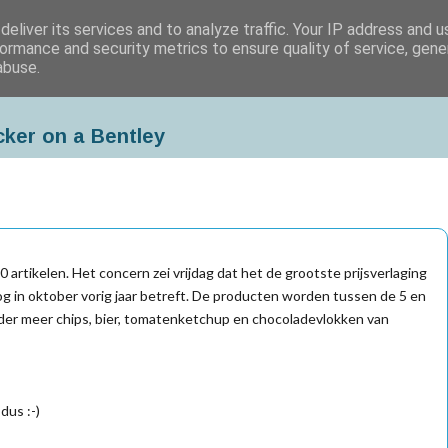
eliver its services and to analyze traffic. Your IP address and 
ormance and security metrics to ensure quality of service, gen
abuse.
cker on a Bentley
0 artikelen. Het concern zei vrijdag dat het de grootste prijsverlaging
g in oktober vorig jaar betreft. De producten worden tussen de 5 en
er meer chips, bier, tomatenketchup en chocoladevlokken van
dus :-)