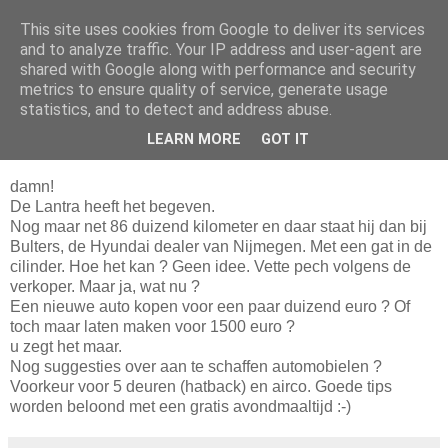
This site uses cookies from Google to deliver its services
Da_Blog
and to analyze traffic. Your IP address and user-agent are
shared with Google along with performance and security
metrics to ensure quality of service, generate usage
You don't put a bumpersticker on a Bentley
statistics, and to detect and address abuse.
LEARN MORE
GOT IT
dinsdag, november 09, 2004
damn!
De Lantra heeft het begeven.
Nog maar net 86 duizend kilometer en daar staat hij dan bij
Bulters, de Hyundai dealer van Nijmegen. Met een gat in de
cilinder. Hoe het kan ? Geen idee. Vette pech volgens de
verkoper. Maar ja, wat nu ?
Een nieuwe auto kopen voor een paar duizend euro ? Of
toch maar laten maken voor 1500 euro ?
u zegt het maar.
Nog suggesties over aan te schaffen automobielen ?
Voorkeur voor 5 deuren (hatback) en airco. Goede tips
worden beloond met een gratis avondmaaltijd :-)