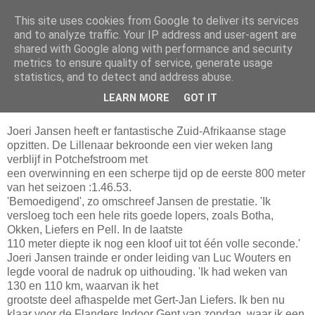
This site uses cookies from Google to deliver its services
Da_Blog
and to analyze traffic. Your IP address and user-agent are
shared with Google along with performance and security
metrics to ensure quality of service, generate usage
You don't put a bumpersticker on a Bentley
statistics, and to detect and address abuse.
LEARN MORE
GOT IT
vrijdag, februari 06, 2004
Joeri Jansen heeft er fantastische Zuid-Afrikaanse stage
opzitten. De Lillenaar bekroonde een vier weken lang
verblijf in Potchefstroom met
een overwinning en een scherpe tijd op de eerste 800 meter
van het seizoen :1.46.53.
'Bemoedigend', zo omschreef Jansen de prestatie. 'Ik
versloeg toch een hele rits goede lopers, zoals Botha,
Okken, Liefers en Pell. In de laatste
110 meter diepte ik nog een kloof uit tot één volle seconde.'
Joeri Jansen trainde er onder leiding van Luc Wouters en
legde vooral de nadruk op uithouding. 'Ik had weken van
130 en 110 km, waarvan ik het
grootste deel afhaspelde met Gert-Jan Liefers. Ik ben nu
klaar voor de Flanders Indoor Gent van zondag, waar ik een