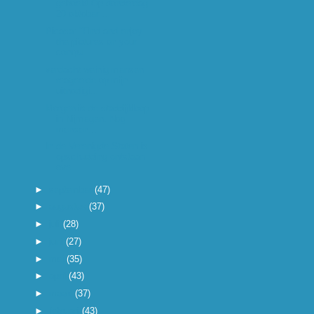
geboekt.Op donderdag
20 oktober ...
Picasa: "Find and enjoy
the pictures on your
compu...
verdacht weinig mensen
reageerde op mijn
uitnodigi...
Morgen is de staddijkloop
in Nijmegen. Nog
mensen...
In de Verenigde Staten is
opschudding ontstaan
ove...
►
september
(47)
►
augustus
(37)
►
juli
(28)
►
juni
(27)
►
mei
(35)
►
april
(43)
►
maart
(37)
►
februari
(43)