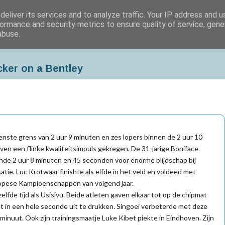
eliver its services and to analyze traffic. Your IP address and 
ormance and security metrics to ensure quality of service, gen
abuse.
cker on a Bentley
enste grens van 2 uur 9 minuten en zes lopers binnen de 2 uur 10
en een flinke kwaliteitsimpuls gekregen. De 31-jarige Boniface
ende 2 uur 8 minuten en 45 seconden voor enorme blijdschap bij
tie. Luc Krotwaar finishte als elfde in het veld en voldeed met
uropese Kampioenschappen van volgend jaar.
elfde tijd als Usisivu. Beide atleten gaven elkaar tot op de chipmat
iet in een hele seconde uit te drukken. Singoei verbeterde met deze
 minuut. Ook zijn trainingsmaatje Luke Kibet piekte in Eindhoven. Zijn