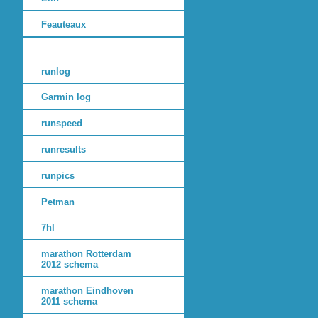
Feauteaux
runlog
Garmin log
runspeed
runresults
runpics
Petman
7hl
marathon Rotterdam
2012 schema
marathon Eindhoven
2011 schema