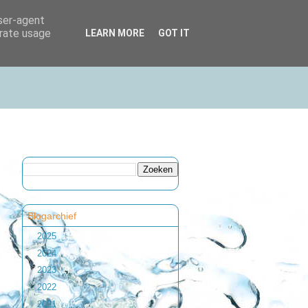
user-agent
erate usage
LEARN MORE
GOT IT
Blogarchief
►
2025
(1)
►
2024
(1)
►
2023
(2)
►
2022
(1)
►
2021
(1)