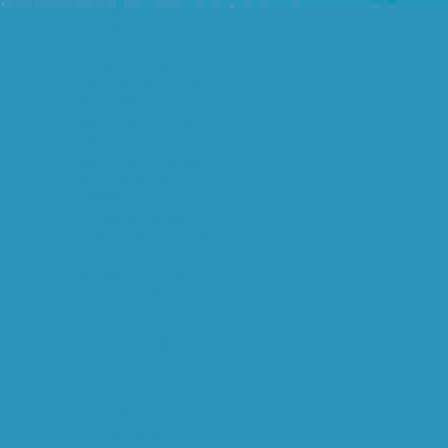
Met drie lopers binnen de
zo vurig gewenste
grens ...
De Keniaanse atleet
Eliud Kipchoge heeft
op indruk...
Apple - Trailers - Corpse
Bride
Apple - Trailers - Wallace
And Gromit - Were
Rabbit
De Europese satelliet
Cryosat die onderzoek
moest ...
Angry Alien Productions,
Sase and Topsie: "The
30-...
The Official String
Theory Web Site voor
eenieder ...
coole site.Geen idee
waar het over gaat
maar hij z...
en de vakantie is