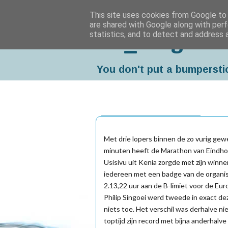
This site uses cookies from Google to d
are shared with Google along with perf
statistics, and to detect and address 
Da_Blog
You don't put a bumpersti
maandag, oktober 10, 2005
Met drie lopers binnen de zo vurig gew
minuten heeft de Marathon van Eindhov
Usisivu uit Kenia zorgde met zijn winn
iedereen met een badge van de organisa
2.13,22 uur aan de B-limiet voor de E
Philip Singoei werd tweede in exact dez
niets toe. Het verschil was derhalve n
toptijd zijn record met bijna anderhalve