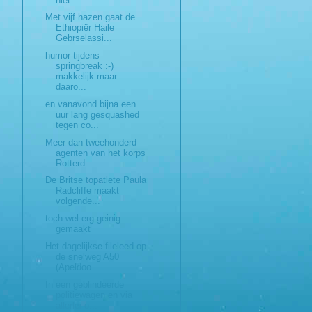
niet...
Met vijf hazen gaat de
Ethiopiër Haile
Gebrselassi...
humor tijdens
springbreak :-)
makkelijk maar
daaro...
en vanavond bijna een
uur lang gesquashed
tegen co...
Meer dan tweehonderd
agenten van het korps
Rotterd...
De Britse topatlete Paula
Radcliffe maakt
volgende...
toch wel erg geinig
gemaakt
Het dagelijkse fileleed op
de snelweg A50
(Apeldoo...
In een geblindeerde
politiewagen en via
allerlei o...