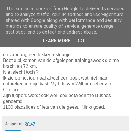
This site uses cookies from Google to deliver its services
Da_Blog
and to analyze traffic. Your IP address and user-agent are
shared with Google along with performance and security
metrics to ensure quality of service, generate usage
You don't put a bumpersticker on a Bentley
statistics, and to detect and address abuse.
LEARN MORE
GOT IT
maandag, juni 21, 2004
en vandaag een lekker rustdagje.
Beetje bijkomen van de afgelopen trainingsweek die me
bracht tot 72 km.
Niet slecht toch ?
Ik zie op het journaal al wel een boek wat niet mag
ontbreken in mijn kast, My Life van William Jefferson
Clinton.
Zijn tijdperk wordt ook wel "sex between the Bushes"
genoemd.
1100 bladzijdes of iets van die geest. Klinkt goed.
Jasper
op
20:47