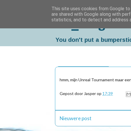
This site uses cookies from Google to d
are shared with Google along with perf
statistics, and to detect and address 
Da_Blog
You don't put a bumpersti
woensdag, juni 23, 2004
hmm, mijn Unreal Tournament maar een
Gepost door
Jasper
op
17:39
Nieuwere post