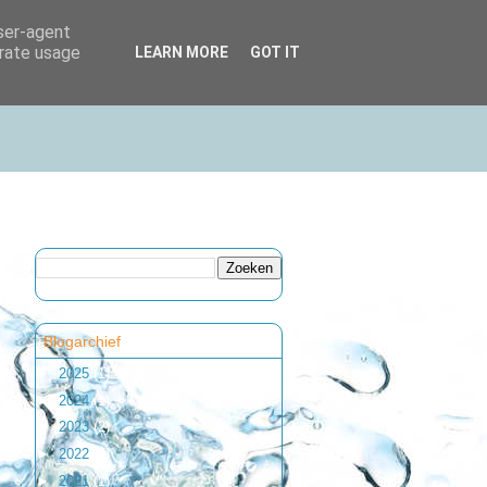
user-agent
erate usage
LEARN MORE
GOT IT
Blogarchief
►
2025
(1)
►
2024
(1)
►
2023
(2)
►
2022
(1)
►
2021
(1)