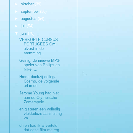
►
oktober
(39)
►
september
(30)
►
augustus
(54)
►
juli
(54)
▼
juni
(70)
VERKORTE CURSUS
PORTUGEES Om
alvast in de
stemming...
Geinig, de nieuwe MP3-
speler van Philips en
Nike. ...
Hmm, dankzij collega
Cosmo, de volgende
url in de ...
Jerome Young had niet
aan de Olympische
Zomerspele...
en gisteren een volledig
vlekkeloze aansluiting
va...
oh en had ik al verteld
dat deze film me erg