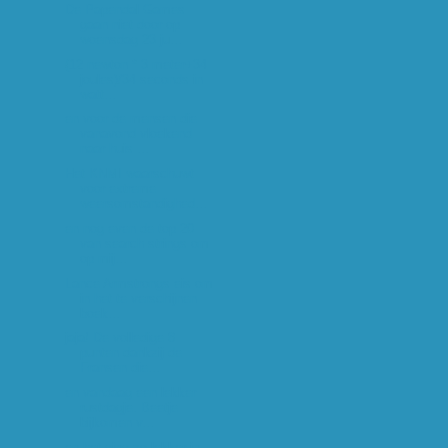
De Papendal Games
gaan niet door op
woensdag 23 ju...
(12 newton * 3 meter+34
joules)/34 seconds in
watt...
en voor de mensen die
vanavond vloekend
naar huis ...
Het KNMI waarschuwt
voor extreme
weersomstandighed...
en nog even de top 20
van search strings om
op mij...
Lance Armstrongs eis om
in het te verschijnen
boek...
jaja! De volledige 8
punten dankzij de
Fransen die...
en vandaag een lekker
rustdagje. Beetje
bijkomen v...
en het ging zo lekker in