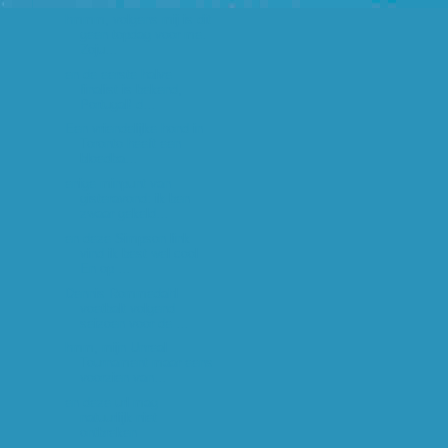
hmmm, volgens mij is dit
geen topdag voor me.
Zoju...
en de eerste halve
finalist is bekend,
Portugal! d...
Een vriendelijke hond in
Toronto heeft een
bloedba...
enige minpunt van
gisteravond: ik ben
zwaar gekeld...
en deze Simpson link
vind ik best wel cool
En op ...
Dennis Rommedahl
voetbalt volgend
seizoen voor de ...
hmm, mijn Unreal
Tournament maar eens
voorzien van...
en deze url mag
natuurlijk niet
ontbreken