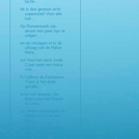
lache...
dit is dus gewoon echt
superstoer! Voor alle
luie ...
Op Runnersweb zijn
alvast een paar tips te
volgen ...
en op uitslagen.nl is de
uitslag van de Halve
Mara...
zo! Voor het eerst sinds
2 jaar weer een halve
mar...
En tijdens de Keniaanse
Trials is het doek
gevalle...
even een quoteje: De
Boer vond dat Oranje
de terec...
zo, lekker uitgeslapen en
bijgekomen van een
bijzo...
verdomd ! hij doet weer
wat :-) toch ergens dus
no...