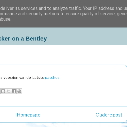
eliver its services and to analyze traffic. Your IP address and 
ormance and security metrics to ensure quality of service, gen
abuse.
cker on a Bentley
s voorzien van de laatste
patches
Homepage
Oudere post