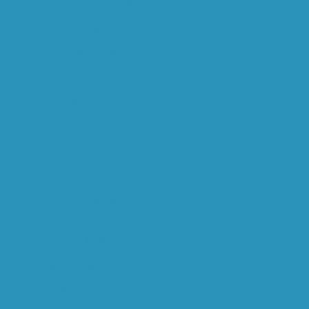
week diverse scholen,
vereni...
vanochtend bij
Goedemorgen
Nederland, was de
hoofd...
Lance Armstrong heeft
opdracht gegeven de
schrijve...
en de leiding verstevigd
:-) helaas scoorden die
t...
wohoo! ik ga op dit
moment aan de leiding
in de EK...
En deze is speciaal voor
Wouter! Klik hier en
down...
verdomd! na 1 weekend
EK sta ik op de
gedeeld eers...
Elvan Abeylegesse
verbeterde
vrijdagavond het
were...