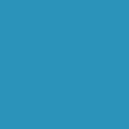
de Ek pool... Letland -
D...
Johan Cruijff heeft
zaterdag, als
commentator van ...
aha! eindelijk beide pc's
aan de praat zodat ze
bi...
Beste Jasper Rosmulder,
Bedankt voor je
inschrijv...
en voor de mensen die
toch een beetje van
gokken h...
en inderdaad de
koppositie verloren; ik
sta nu ged...
en dus achterhaald in de
EK pool, ben bang dat
ik ...
tering! ik ga echt als een
dolle tijdens die Ek
po...
Wijdemeren heeft deze