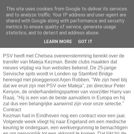
This site uses cookies from Google to deliver its services
Da_Blog
and to analyze traffic. Your IP address and user-agent are
shared with Google along with performance and security
metrics to ensure quality of service, generate usage
You don't put a bumpersticker on a Bentley
statistics, and to detect and address abuse.
LEARN MORE
GOT IT
zaterdag, juli 03, 2004
PSV heeft met Chelsea overeenstemming bereikt over de
transfer van Mateja Kezman. Beide clubs maakten dat
nieuws vrijdag via hun websites bekend. De 25-jarige
Servische spits wordt in Londen op Stamford Bridge
herenigd met ploeggenoot Arjen Robben. "We zijn heel blij
dat we eruit zijn met PSV over Mateja", zei directeur Peter
Kenyon, de onderhandelingspartner van voorzitter Harry van
Raaij. "Hij is een van de beste aanvallers in Europa en hij
zal dus een belangrijke aanwinst zijn voor onze selectie."
Contract
Kezman had in Eindhoven nog een contract voor een jaar.
Volgende week vliegt hij naar Engeland om een medische
keuring te ondergaan, een werkvergunning te bemachtigen
en om persoonlijk tot een akkoord te komen. Dat lijkt bij de