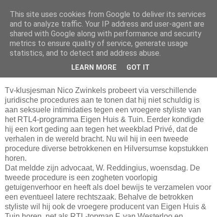
This site uses cookies from Google to deliver its services
Da_Blog
and to analyze traffic. Your IP address and user-agent are
shared with Google along with performance and security
metrics to ensure quality of service, generate usage
You don't put a bumpersticker on a Bentley
statistics, and to detect and address abuse.
LEARN MORE
GOT IT
woensdag, juli 28, 2004
Tv-klusjesman Nico Zwinkels probeert via verschillende
juridische procedures aan te tonen dat hij niet schuldig is
aan seksuele intimidaties tegen een vroegere styliste van
het RTL4-programma Eigen Huis & Tuin. Eerder kondigde
hij een kort geding aan tegen het weekblad Privé, dat de
verhalen in de wereld bracht. Nu wil hij in een tweede
procedure diverse betrokkenen en Hilversumse kopstukken
horen.
Dat meldde zijn advocaat, W. Reddingius, woensdag. De
tweede procedure is een zogheten voorlopig
getuigenverhoor en heeft als doel bewijs te verzamelen voor
een eventueel latere rechtszaak. Behalve de betrokken
styliste wil hij ook de vroegere producent van Eigen Huis &
Tuin horen, net als RTL-topman F. van Westerloo en