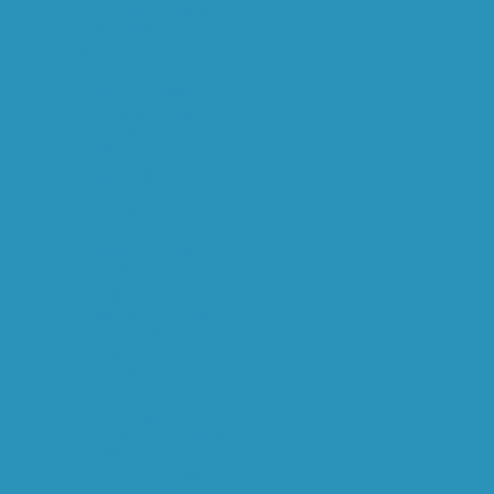
Comrades Marathon
doneert ta...
Hoewel trainer Lex
Schoenmaker van
ADO Den Haag gr...
Beste mensen, Op 7
december heeft het
College van...
Geinig een lijstje met
moviequotes.
Sommige erg on...
Ron de Vries car
entertainment tijd voor
een nieuw...
De Oekraïense
oppositieleider Viktor
Joesjtsjenko ...
De Reclame Code
Commissie vindt de
tv-reclame voor...
'I have nothing bad to
say about [Conte]. My
whole...
BATMAN BEGINS is dat