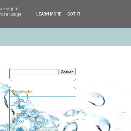
user-agent
erate usage
LEARN MORE
GOT IT
Blogarchief
►
2025
(1)
►
2024
(1)
►
2023
(2)
►
2022
(1)
►
2021
(1)