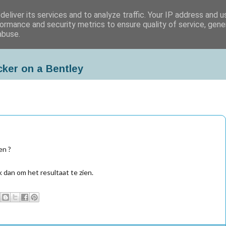
eliver its services and to analyze traffic. Your IP address and 
ormance and security metrics to ensure quality of service, gen
abuse.
cker on a Bentley
en ?
dan om het resultaat te zien.