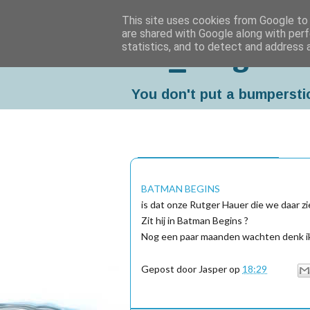
This site uses cookies from Google to d
are shared with Google along with perf
statistics, and to detect and address 
Da_Blog
You don't put a bumpersti
zaterdag, december 04, 2004
BATMAN BEGINS
is dat onze Rutger Hauer die we daar zi
Zit hij in Batman Begins ?
Nog een paar maanden wachten denk ik 
Gepost door
Jasper
op
18:29