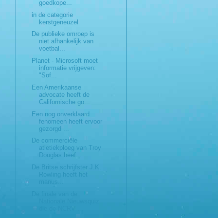
goedkope...
in de categorie
kerstgeneuzel
De publieke omroep is
niet afhankelijk van
voetbal...
Planet - Microsoft moet
informatie vrijgeven:
"Sof...
Een Amerikaanse
advocate heeft de
Californische go...
Een nog onverklaard
fenomeen heeft ervoor
gezorgd ...
De commerciële
atletiekploeg van Troy
Douglas heef...
De Britse schrijfster J.K.
Rowling heeft het
manus...
De finale van de
Nationale Nieuwsquiz
die de NCRV ...