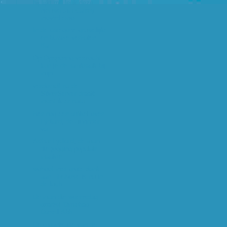
hij lijkt me leuk deze
nieuwe Jim Carrey
movieLemo...
In de categorie gruwelijke
en bizarre verhalen:
Ba...
Op Opsporing verzocht
kun je de ramkraak bij
mijn...
verdomd! nu de
SilverServer draait
moet ik er natu...
hier nog een artikel over
Lydiard, de uitvinder
va...
Arthur Lydiard, de man
die jogging populair
maakte...
wohoo! met grote dank
aan TheNose is nu in
de luch...
De man die woensdag
gitarist 'Dimebag'
Darrell Abb...
De organisatie van de