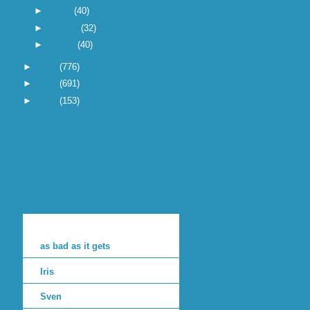
►
maart
(40)
►
februari
(32)
►
januari
(40)
►
2003
(776)
►
2002
(691)
►
2001
(153)
as bad as it gets
Iris
Sven