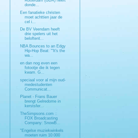
Rotterdam (GBR) heeft
donde...
Een fanatieke christen
moet achttien jaar de
cel i...
De BV Veendam heeft
drie spelers uit het
beloftent...
NBA Bounces to an Edgy
Hip-Hop Beat: "'It's the
wa...
en dan nog even een
fotootje die ik tegen
kwam. G...
speciaal voor al mijn oud-
medestudenten
Communicat...
Planet - Frans Bauer
brengt Gelredome in
kerstsfer...
TheSimpsons.com ::
FOX Broadcasting
Company: SnowB...
"Engelse muziekwinkels
moeten ruim 10.000