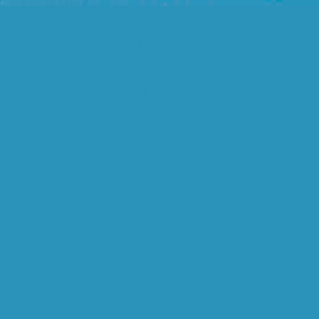
hij lijkt me leuk deze
nieuwe Jim Carrey
movieLemo...
In de categorie gruwelijke
en bizarre verhalen:
Ba...
Op Opsporing verzocht
kun je de ramkraak bij
mijn...
verdomd! nu de
SilverServer draait
moet ik er natu...
hier nog een artikel over
Lydiard, de uitvinder
va...
Arthur Lydiard, de man
die jogging populair
maakte...
wohoo! met grote dank
aan TheNose is nu in
de luch...
De man die woensdag
gitarist 'Dimebag'
Darrell Abb...
De organisatie van de