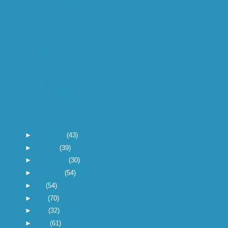
onze Rutger Hauer die
we daar...
en nu het einde van het
jaar nadert, wordt het
tij...
Atlete Marion Jones
heeft dope gebruikt
voor de Ol...
Radio 538-dj Ruud de
Wild en tv-
presentatrice Tatu...
Radio 538-dj Edwin
Evers stopt met het
imiteren va...
►
november
(43)
►
oktober
(39)
►
september
(30)
►
augustus
(54)
►
juli
(54)
►
juni
(70)
►
mei
(32)
►
april
(61)