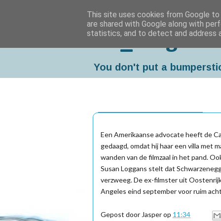
This site uses cookies from Google to d
are shared with Google along with perf
statistics, and to detect and address 
Da_Blog
You don't put a bumpersti
woensdag, december 22, 2004
Een Amerikaanse advocate heeft de Ca
gedaagd, omdat hij haar een villa met 
wanden van de filmzaal in het pand. O
Susan Loggans stelt dat Schwarzenegg
verzweeg. De ex-filmster uit Oostenrij
Angeles eind september voor ruim acht 
Gepost door
Jasper
op
11:34