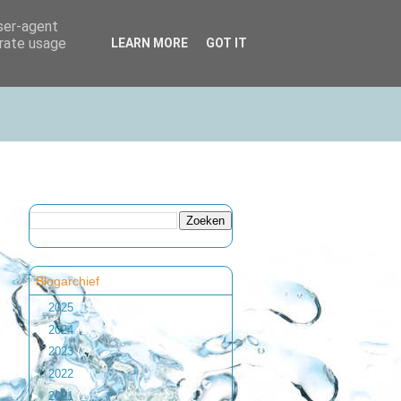
user-agent
erate usage
LEARN MORE
GOT IT
Blogarchief
►
2025
(1)
►
2024
(1)
►
2023
(2)
►
2022
(1)
►
2021
(1)