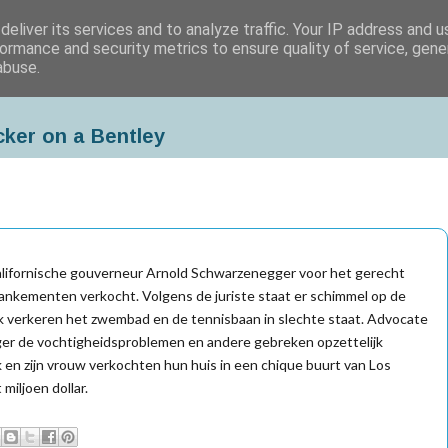
eliver its services and to analyze traffic. Your IP address and 
ormance and security metrics to ensure quality of service, gen
abuse.
cker on a Bentley
lifornische gouverneur Arnold Schwarzenegger voor het gerecht
mankementen verkocht. Volgens de juriste staat er schimmel op de
ok verkeren het zwembad en de tennisbaan in slechte staat. Advocate
er de vochtigheidsproblemen en andere gebreken opzettelijk
k en zijn vrouw verkochten hun huis in een chique buurt van Los
miljoen dollar.