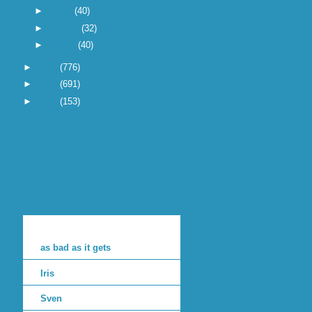
►
maart
(40)
►
februari
(32)
►
januari
(40)
►
2003
(776)
►
2002
(691)
►
2001
(153)
as bad as it gets
Iris
Sven