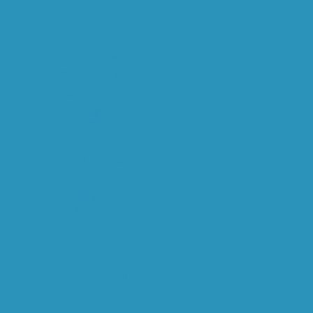
Comrades Marathon
doneert ta...
Hoewel trainer Lex
Schoenmaker van
ADO Den Haag gr...
Beste mensen, Op 7
december heeft het
College van...
Geinig een lijstje met
moviequotes.
Sommige erg on...
Ron de Vries car
entertainment tijd voor
een nieuw...
De Oekraïense
oppositieleider Viktor
Joesjtsjenko ...
De Reclame Code
Commissie vindt de
tv-reclame voor...
'I have nothing bad to
say about [Conte]. My
whole...
BATMAN BEGINS is dat