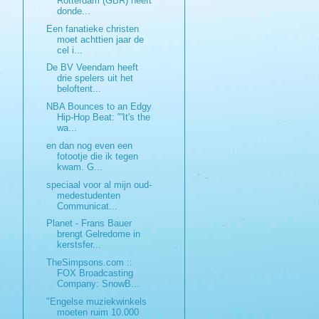
Rotterdam (GBR) heeft
donde...
Een fanatieke christen
moet achttien jaar de
cel i...
De BV Veendam heeft
drie spelers uit het
beloftent...
NBA Bounces to an Edgy
Hip-Hop Beat: "'It's the
wa...
en dan nog even een
fotootje die ik tegen
kwam. G...
speciaal voor al mijn oud-
medestudenten
Communicat...
Planet - Frans Bauer
brengt Gelredome in
kerstsfer...
TheSimpsons.com ::
FOX Broadcasting
Company: SnowB...
"Engelse muziekwinkels
moeten ruim 10.000