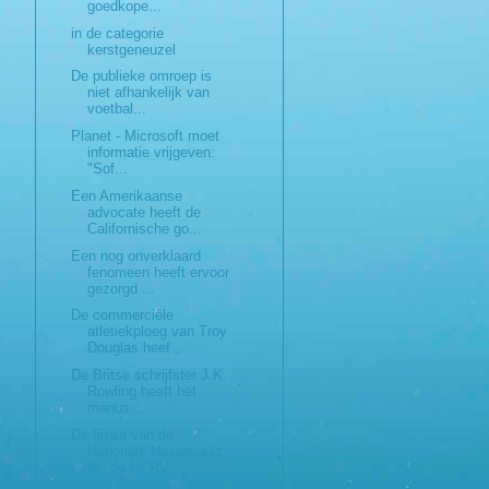
goedkope...
in de categorie
kerstgeneuzel
De publieke omroep is
niet afhankelijk van
voetbal...
Planet - Microsoft moet
informatie vrijgeven:
"Sof...
Een Amerikaanse
advocate heeft de
Californische go...
Een nog onverklaard
fenomeen heeft ervoor
gezorgd ...
De commerciële
atletiekploeg van Troy
Douglas heef...
De Britse schrijfster J.K.
Rowling heeft het
manus...
De finale van de
Nationale Nieuwsquiz
die de NCRV ...