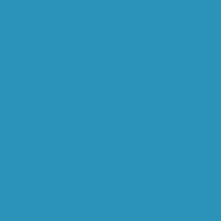
Comrades Marathon
doneert ta...
Hoewel trainer Lex
Schoenmaker van
ADO Den Haag gr...
Beste mensen, Op 7
december heeft het
College van...
Geinig een lijstje met
moviequotes.
Sommige erg on...
Ron de Vries car
entertainment tijd voor
een nieuw...
De Oekraïense
oppositieleider Viktor
Joesjtsjenko ...
De Reclame Code
Commissie vindt de
tv-reclame voor...
'I have nothing bad to
say about [Conte]. My
whole...
BATMAN BEGINS is dat