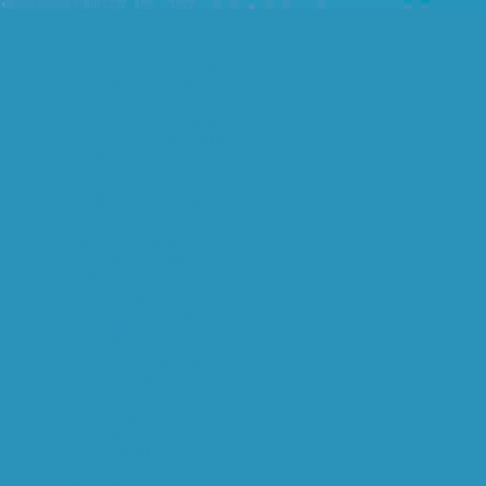
hij lijkt me leuk deze
nieuwe Jim Carrey
movieLemo...
In de categorie gruwelijke
en bizarre verhalen:
Ba...
Op Opsporing verzocht
kun je de ramkraak bij
mijn...
verdomd! nu de
SilverServer draait
moet ik er natu...
hier nog een artikel over
Lydiard, de uitvinder
va...
Arthur Lydiard, de man
die jogging populair
maakte...
wohoo! met grote dank
aan TheNose is nu in
de luch...
De man die woensdag
gitarist 'Dimebag'
Darrell Abb...
De organisatie van de