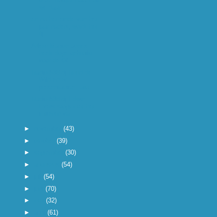
onze Rutger Hauer die
we daar...
en nu het einde van het
jaar nadert, wordt het
tij...
Atlete Marion Jones
heeft dope gebruikt
voor de Ol...
Radio 538-dj Ruud de
Wild en tv-
presentatrice Tatu...
Radio 538-dj Edwin
Evers stopt met het
imiteren va...
►
november
(43)
►
oktober
(39)
►
september
(30)
►
augustus
(54)
►
juli
(54)
►
juni
(70)
►
mei
(32)
►
april
(61)