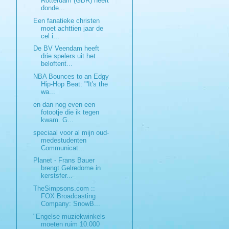
Rotterdam (GBR) heeft
donde...
Een fanatieke christen
moet achttien jaar de
cel i...
De BV Veendam heeft
drie spelers uit het
beloftent...
NBA Bounces to an Edgy
Hip-Hop Beat: "'It's the
wa...
en dan nog even een
fotootje die ik tegen
kwam. G...
speciaal voor al mijn oud-
medestudenten
Communicat...
Planet - Frans Bauer
brengt Gelredome in
kerstsfer...
TheSimpsons.com ::
FOX Broadcasting
Company: SnowB...
"Engelse muziekwinkels
moeten ruim 10.000