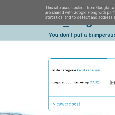
This site uses cookies from Google to d
are shared with Google along with perf
statistics, and to detect and address 
Da_Blog
You don't put a bumpersti
donderdag, december 23, 2004
in de categorie
kerstgeneuzel
Gepost door
Jasper
op
09:32
Nieuwere post