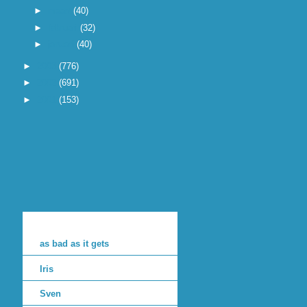
►
maart
(40)
►
februari
(32)
►
januari
(40)
►
2003
(776)
►
2002
(691)
►
2001
(153)
as bad as it gets
Iris
Sven