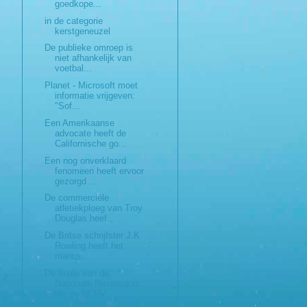
goedkope...
in de categorie
kerstgeneuzel
De publieke omroep is
niet afhankelijk van
voetbal...
Planet - Microsoft moet
informatie vrijgeven:
"Sof...
Een Amerikaanse
advocate heeft de
Californische go...
Een nog onverklaard
fenomeen heeft ervoor
gezorgd ...
De commerciële
atletiekploeg van Troy
Douglas heef...
De Britse schrijfster J.K.
Rowling heeft het
manus...
De finale van de
Nationale Nieuwsquiz
die de NCRV ...