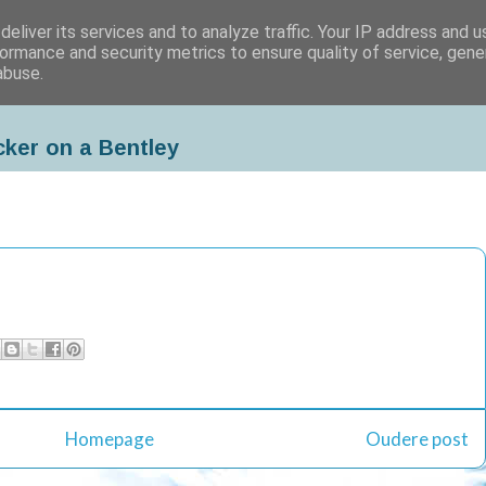
eliver its services and to analyze traffic. Your IP address and 
ormance and security metrics to ensure quality of service, gen
abuse.
cker on a Bentley
Homepage
Oudere post