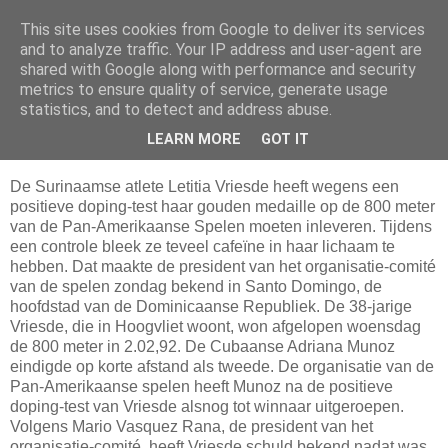
This site uses cookies from Google to deliver its services
Da_Blog
and to analyze traffic. Your IP address and user-agent are
shared with Google along with performance and security
metrics to ensure quality of service, generate usage
You don't put a bumpersticker on a Bentley
statistics, and to detect and address abuse.
LEARN MORE
GOT IT
maandag, augustus 11, 2003
De Surinaamse atlete Letitia Vriesde heeft wegens een
positieve doping-test haar gouden medaille op de 800 meter
van de Pan-Amerikaanse Spelen moeten inleveren. Tijdens
een controle bleek ze teveel cafeïne in haar lichaam te
hebben. Dat maakte de president van het organisatie-comité
van de spelen zondag bekend in Santo Domingo, de
hoofdstad van de Dominicaanse Republiek. De 38-jarige
Vriesde, die in Hoogvliet woont, won afgelopen woensdag
de 800 meter in 2.02,92. De Cubaanse Adriana Munoz
eindigde op korte afstand als tweede. De organisatie van de
Pan-Amerikaanse spelen heeft Munoz na de positieve
doping-test van Vriesde alsnog tot winnaar uitgeroepen.
Volgens Mario Vasquez Rana, de president van het
organisatie-comité, heeft Vriesde schuld bekend nadat was