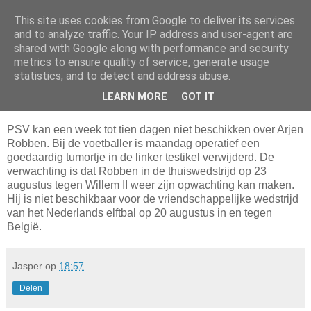
This site uses cookies from Google to deliver its services
Da_Blog
and to analyze traffic. Your IP address and user-agent are
shared with Google along with performance and security
metrics to ensure quality of service, generate usage
You don't put a bumpersticker on a Bentley
statistics, and to detect and address abuse.
LEARN MORE
GOT IT
maandag, augustus 11, 2003
PSV kan een week tot tien dagen niet beschikken over Arjen
Robben. Bij de voetballer is maandag operatief een
goedaardig tumortje in de linker testikel verwijderd. De
verwachting is dat Robben in de thuiswedstrijd op 23
augustus tegen Willem II weer zijn opwachting kan maken.
Hij is niet beschikbaar voor de vriendschappelijke wedstrijd
van het Nederlands elftbal op 20 augustus in en tegen
België.
Jasper
op
18:57
Delen