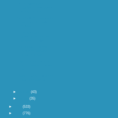
Op de Nijmeegse
Radboud Universiteit
is een boze s...
GeenStijl.nl - Dag vader,
dag moeder, hallo
Bubba:...
en de sportarts
adviseerde me om
gewoon te blijven...
Donderdag 7 oktober
Ambroos Wiegers,
redacteur van...
nog meer info over de
rechtzaak is te volgen
op ne...
Planet - GeenStijl avond
plat door aanval:
..........
►
februari
(43)
►
januari
(35)
►
2004
(533)
►
2003
(776)