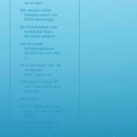
we er een ...
Het nieuwe online
betaalsysteem via
MSN Messenger ...
De Amerikaanse oud-
honkballer Mark
McGwire weigerd...
Het mondiale
antidopingbureau
WADA kan zich niet
v...
en in het kader van "de
aanhouder
wint":zojuist vi...
'Whenever I watch TV
and I see those poor
starving...
Geen titel
en PSV glansrijk langs
Ajax, en dan nog gaat
Studi...
en gisteren eindelijk de
nieuwe racefiets
besteld ...