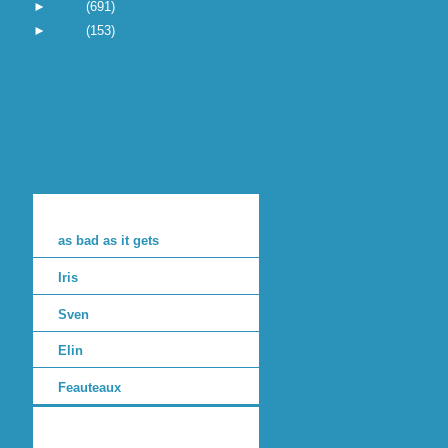
►
2002
(691)
►
2001
(153)
as bad as it gets
Iris
Sven
Elin
Feauteaux