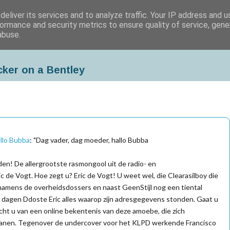
eliver its services and to analyze traffic. Your IP address and 
ormance and security metrics to ensure quality of service, gen
abuse.
cker on a Bentley
allo Bubba
: "Dag vader, dag moeder, hallo Bubba
n! De allergrootste rasmongool uit de radio- en
ic de Vogt. Hoe zegt u? Eric de Vogt! U weet wel, die Clearasilboy die
amens de overheidsdossers en naast GeenStijl nog een tiental
n dagen Ddoste Eric alles waarop zijn adresgegevens stonden. Gaat u
acht u van een online bekentenis van deze amoebe, die zich
wanen. Tegenover de undercover voor het KLPD werkende Francisco