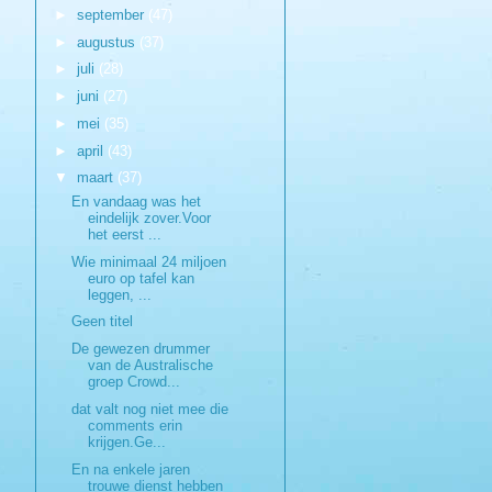
►
september
(47)
►
augustus
(37)
►
juli
(28)
►
juni
(27)
►
mei
(35)
►
april
(43)
▼
maart
(37)
En vandaag was het
eindelijk zover.Voor
het eerst ...
Wie minimaal 24 miljoen
euro op tafel kan
leggen, ...
Geen titel
De gewezen drummer
van de Australische
groep Crowd...
dat valt nog niet mee die
comments erin
krijgen.Ge...
En na enkele jaren
trouwe dienst hebben