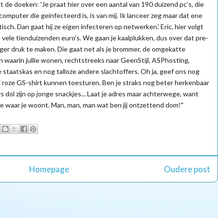
uit de doeken: 'Je praat hier over een aantal van 190 duizend pc's, die
computer die geinfecteerd is, is van mij. Ik lanceer zeg maar dat ene
ch. Dan gaat hij ze eigen infecteren op netwerken.' Eric, hier volgt
 vele tienduizenden euro's. We gaan je kaalplukken, dus over dat pre-
nger druk te maken. Die gaat net als je brommer, de omgekatte
n waarin jullie wonen, rechtstreeks naar GeenStijl, ASPhosting,
staatskas en nog talloze andere slachtoffers. Oh ja, geef ons nog
 roze GS-shirt kunnen toesturen. Ben je straks nog beter herkenbaar
 dol zijn op jonge snackjes... Laat je adres maar achterwege, want
e waar je woont. Man, man, man wat ben jij ontzettend dom!"
Homepage
Oudere post