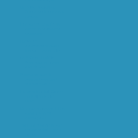
De Britse rockgroep
Queen heeft een extra
concert ...
Een van de chauffeurs
van de Amerikaanse
rockgroep...
Radio- en
televisiepresentator
Mental Theo en zijn...
en PSV is door!Ole!
Weer kaarten kopen
voor de kwa...
Polygamie kan de
overheid veel geld
besparen als h...
Ex-president Bill Clinton
heeft tijdens zijn
tourn...
De ziekenhuisserie ER is
vanaf komende
zondag teru...
Twee medewerkers van
energiebedrijf Eneco
zijn op ...