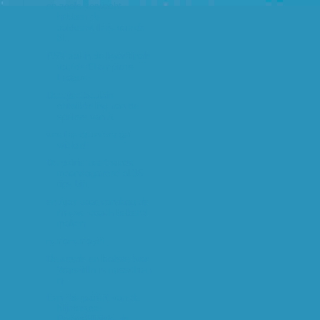
en zoals verwacht
hebben de
zakkenvullers van de
N...
PSV zal in de kwartfinale
van de Champions
League ...
De spectaculaire
ontwikkeling van de
spelers van A...
see the drummer get
wicked
De politie heeft sinds
maandagavond al 35
tips bin...
en Ajax gaat vandaag de
nieuwe coach bekend
maken ...
numanumayè!
De zesde en laatste Star
Wars-film is misschien
ni...
Een tbs-patiënt van de
Nijmeegse
Pompekliniek, de ...