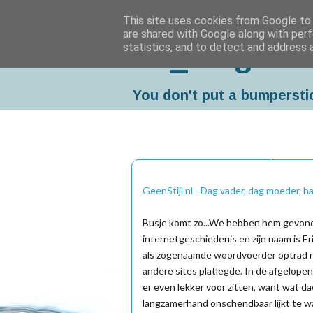
This site uses cookies from Google to d
are shared with Google along with perf
statistics, and to detect and address 
Da_Blog
You don't put a bumpersti
woensdag, maart 02, 2005
GeenStijl.nl - Dag vader, dag moeder, h
Busje komt zo...We hebben hem gevonde
internetgeschiedenis en zijn naam is Er
als zogenaamde woordvoerder optrad n
andere sites platlegde. In de afgelope
er even lekker voor zitten, want wat d
langzamerhand onschendbaar lijkt te 