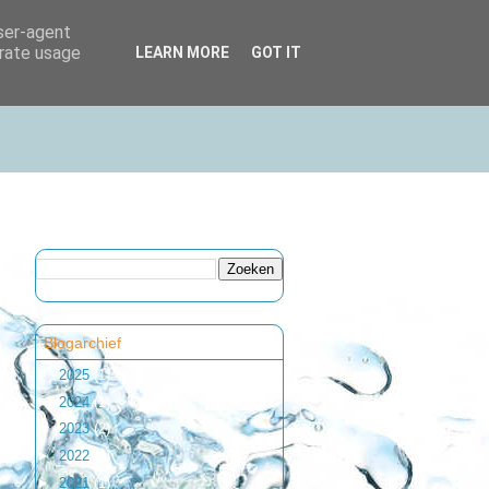
user-agent
erate usage
LEARN MORE
GOT IT
Blogarchief
►
2025
(1)
►
2024
(1)
►
2023
(2)
►
2022
(1)
►
2021
(1)