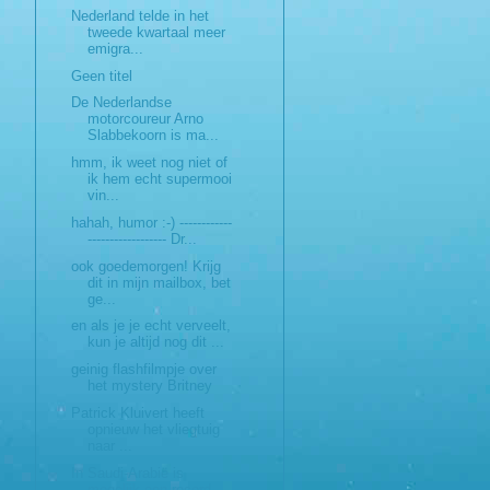
Nederland telde in het
tweede kwartaal meer
emigra...
Geen titel
De Nederlandse
motorcoureur Arno
Slabbekoorn is ma...
hmm, ik weet nog niet of
ik hem echt supermooi
vin...
hahah, humor :-) ------------
------------------ Dr...
ook goedemorgen! Krijg
dit in mijn mailbox, bet
ge...
en als je je echt verveelt,
kun je altijd nog dit ...
geinig flashfilmpje over
het mystery Britney
Patrick Kluivert heeft
opnieuw het vliegtuig
naar ...
In Saudi-Arabië is
mogelijk een record