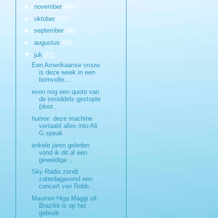
►
november
(54)
►
oktober
(55)
►
september
(80)
►
augustus
(49)
▼
juli
(71)
Een Amerikaanse vrouw
is deze week in een
bomvolle...
even nog een quote van
de inmiddels gestopte
(door...
humor: deze machine
vertaald alles into Ali
G speak
enkele jaren geleden
vond ik dit al een
geweldige ...
Sky Radio zendt
zaterdagavond een
concert van Robb...
Maurren Higa Maggi uit
Brazilië is op het
gebruik ...