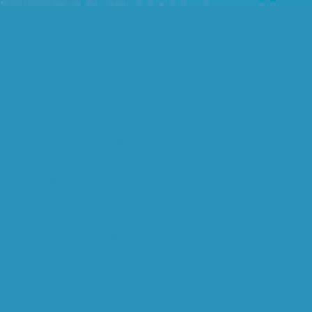
gevestigd a...
De lange afstand atlete
Lornah Kiplagat kan
voor N...
Stade de France 93216
La Plaine Saint-Denis
Cédex
Zojuist de tickets
gekocht voor Parijs !
Weer aard...
misshien zodadelijk maar
eens een praatje met
Kari...
jaja, live webcam
verbinding vanaf de
megabit! hel...
my webcamXP server!
Geinig flashfilmpje over
de Olympics
Check deze site; ik vind
er geen kont aan ;-)
The City Hall killer was
an HIV-positive man
who m...