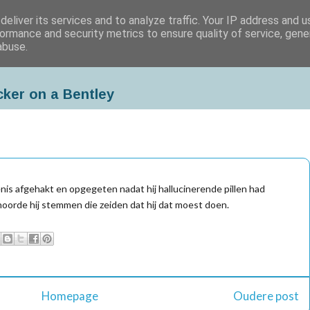
eliver its services and to analyze traffic. Your IP address and 
ormance and security metrics to ensure quality of service, gen
abuse.
cker on a Bentley
enis afgehakt en opgegeten nadat hij hallucinerende pillen had
oorde hij stemmen die zeiden dat hij dat moest doen.
Homepage
Oudere post