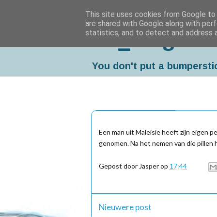
This site uses cookies from Google to d
are shared with Google along with perf
statistics, and to detect and address 
Da_Blog
You don't put a bumpersti
maandag, juli 14, 2003
Een man uit Maleisie heeft zijn eigen p
genomen. Na het nemen van die pillen h
Gepost door
Jasper
op
17:44
Nieuwere post