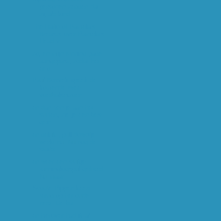
personen zeggen dat
zij als kind...
The Ratio of Pamela's
Breasts over Pamela's
Head v...
zo, en mijn running page
aangepast, zodat het
er o...
Paul Bosvelt speelt de
komende twee
voetbalseizoen...
en dan ben je aan het
surfen, zie je een best
gein...
en gelukt; pull downtje
werkt nu. Nu nog de
statis...
en weer een stukje
runninglogspul gefixed.
Nu maar...
Scottie Pippen keert
terug op het oude
nest. De ba...
en hierover had ik al