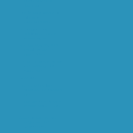
eerder bericht. Ik
dacht dat...
Een 18-jarige jongen uit
Tilburg is
zaterdagmorgen...
en Ronaldo, nog
gefeliciteerd met je
verjaardag (a...
Monday, May 05, 2003
Install Update To
make Poster...
En dan het goede nieuws
van vandaag! Hoe
vaker man...
Geen titel
Een verbod op light-
sigaretten en rokertjes
met ee...
Things are very different
in north Africa. "I met
...
Adam, ik kan het niet
langer aanzien.
Gewoon even ...