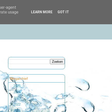
user-agent
erate usage
LEARN MORE
GOT IT
Blogarchief
►
2025
(1)
►
2024
(1)
►
2023
(2)
►
2022
(1)
►
2021
(1)