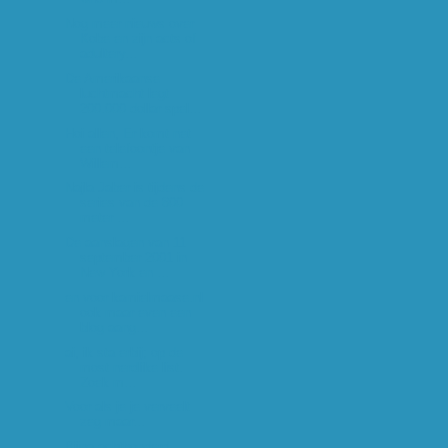
Nog meer nieuws over
Kobe en zijn acts of
adultery...
De Amerikaanse
luchtmacht legt
200.000 dollar spel...
Hoi allen, Er komt net
een telefoontje van
Willem...
Najla Jaber is tijdens de
series van de 800
meter ...
De aanslagen van 11
september 2001 in
New York en ...
en voor kamielmaase.nl
ook maar even een
blog aang...
ai, ik sta erbij; op de
most nerdlike list.
Zoek m...
Voor als je je verveelt
zeg maar...
Bijna achthonderd