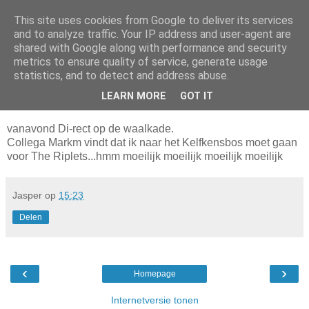
This site uses cookies from Google to deliver its services
Da_Blog
and to analyze traffic. Your IP address and user-agent are
shared with Google along with performance and security
metrics to ensure quality of service, generate usage
You don't put a bumpersticker on a Bentley
statistics, and to detect and address abuse.
LEARN MORE
GOT IT
maandag, juli 14, 2003
vanavond Di-rect op de waalkade.
Collega Markm vindt dat ik naar het Kelfkensbos moet gaan
voor The Riplets...hmm moeilijk moeilijk moeilijk moeilijk
Jasper
op
15:23
Delen
‹
›
Homepage
Internetversie tonen