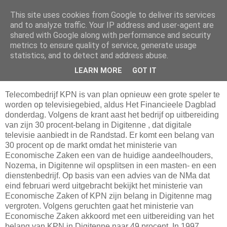
This site uses cookies from Google to deliver its services
Da_Blog
and to analyze traffic. Your IP address and user-agent are
shared with Google along with performance and security
metrics to ensure quality of service, generate usage
You don't put a bumpersticker on a Bentley
statistics, and to detect and address abuse.
LEARN MORE
GOT IT
donderdag, april 22, 2004
Telecombedrijf KPN is van plan opnieuw een grote speler te
worden op televisiegebied, aldus Het Financieele Dagblad
donderdag. Volgens de krant aast het bedrijf op uitbereiding
van zijn 30 procent-belang in Digitenne , dat digitale
televisie aanbiedt in de Randstad. Er komt een belang van
30 procent op de markt omdat het ministerie van
Economische Zaken een van de huidige aandeelhouders,
Nozema, in Digitenne wil opsplitsen in een masten- en een
dienstenbedrijf. Op basis van een advies van de NMa dat
eind februari werd uitgebracht bekijkt het ministerie van
Economische Zaken of KPN zijn belang in Digitenne mag
vergroten. Volgens geruchten gaat het ministerie van
Economische Zaken akkoord met een uitbereiding van het
belang van KPN in Digitenne naar 49 procent. In 1997