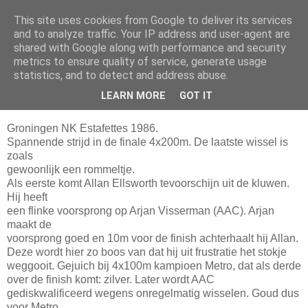
This site uses cookies from Google to deliver its services
Da_Blog
and to analyze traffic. Your IP address and user-agent are
shared with Google along with performance and security
metrics to ensure quality of service, generate usage
You don't put a bumpersticker on a Bentley
statistics, and to detect and address abuse.
LEARN MORE
GOT IT
zaterdag, juni 14, 2003
Groningen NK Estafettes 1986.
Spannende strijd in de finale 4x200m. De laatste wissel is
zoals
gewoonlijk een rommeltje.
Als eerste komt Allan Ellsworth tevoorschijn uit de kluwen.
Hij heeft
een flinke voorsprong op Arjan Visserman (AAC). Arjan
maakt de
voorsprong goed en 10m voor de finish achterhaalt hij Allan.
Deze wordt hier zo boos van dat hij uit frustratie het stokje
weggooit. Gejuich bij 4x100m kampioen Metro, dat als derde
over de finish komt: zilver. Later wordt AAC
gediskwalificeerd wegens onregelmatig wisselen. Goud dus
voor Metro....