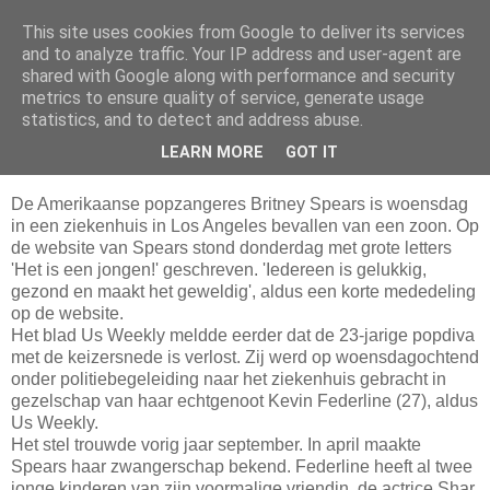
This site uses cookies from Google to deliver its services
Da_Blog
and to analyze traffic. Your IP address and user-agent are
shared with Google along with performance and security
metrics to ensure quality of service, generate usage
You don't put a bumpersticker on a Bentley
statistics, and to detect and address abuse.
LEARN MORE
GOT IT
zaterdag, september 17, 2005
De Amerikaanse popzangeres Britney Spears is woensdag
in een ziekenhuis in Los Angeles bevallen van een zoon. Op
de website van Spears stond donderdag met grote letters
'Het is een jongen!' geschreven. 'Iedereen is gelukkig,
gezond en maakt het geweldig', aldus een korte mededeling
op de website.
Het blad Us Weekly meldde eerder dat de 23-jarige popdiva
met de keizersnede is verlost. Zij werd op woensdagochtend
onder politiebegeleiding naar het ziekenhuis gebracht in
gezelschap van haar echtgenoot Kevin Federline (27), aldus
Us Weekly.
Het stel trouwde vorig jaar september. In april maakte
Spears haar zwangerschap bekend. Federline heeft al twee
jonge kinderen van zijn voormalige vriendin, de actrice Shar