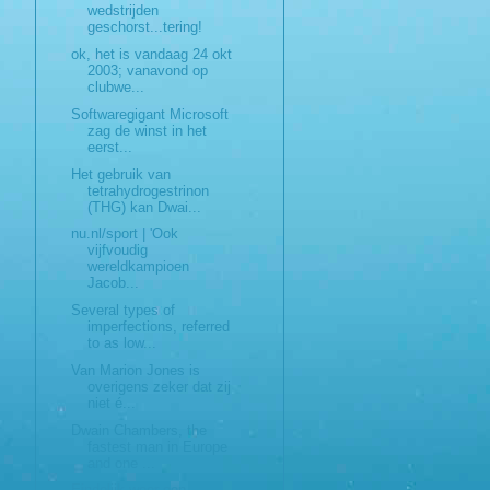
wedstrijden
geschorst...tering!
ok, het is vandaag 24 okt
2003; vanavond op
clubwe...
Softwaregigant Microsoft
zag de winst in het
eerst...
Het gebruik van
tetrahydrogestrinon
(THG) kan Dwai...
nu.nl/sport | 'Ook
vijfvoudig
wereldkampioen
Jacob...
Several types of
imperfections, referred
to as low...
Van Marion Jones is
overigens zeker dat zij
niet é...
Dwain Chambers, the
fastest man in Europe
and one ...
Eindelijk weer een