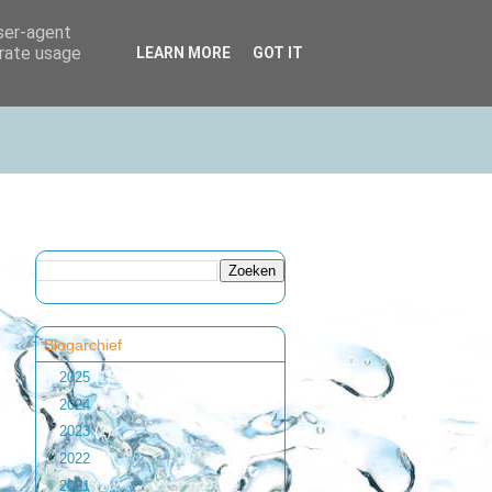
user-agent
erate usage
LEARN MORE
GOT IT
Blogarchief
►
2025
(1)
►
2024
(1)
►
2023
(2)
►
2022
(1)
►
2021
(1)