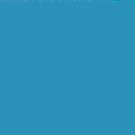
overwinning voor PSV!
Ole! En n...
De Amerikaanse
topatleten Marion
Jones, Tim Montgo...
Kobe Bryant,
sterbasketballer van
de Los Angeles L...
weer een bewijs dat er in
de EU slimmere
mensen ro...
nu.nl/sport | Nederlands
record marathon
verbeterd...
Ajax heeft het gebroken
boekjaar 2002/2003
afgeslo...
Een 57-jarige inwoner
van Beuningen in
Gelderland ...
De voorspelling is
uitgekomen: Apple
heeft iTunes ...
"TOP 10 DATA