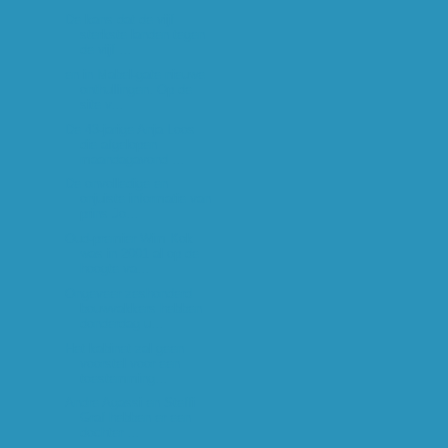
De kans dat de vijf
sterkste landen tegen
de vijf ...
en in Mabel-gate nieuwe
onthullingen. Op de
site v...
De 43-jarige Anja Loos
die afgelopen
maandagavond ...
De onvolledige en
onjuiste informatie van
prins Jo...
Oud-premier Wim Kok
was in 2001 al op de
hoogte va...
Ongeveer zeshonderd
bouwvakkers hebben
donderdag u...
Het kabinet zal geen
voorstel voor een
toestemming...
Andre Agassi en Steffi
Graf hebben er een
dochter ...