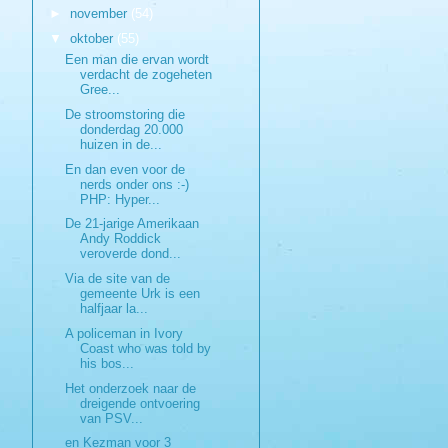
►
november
(54)
▼
oktober
(55)
Een man die ervan wordt
verdacht de zogeheten
Gree...
De stroomstoring die
donderdag 20.000
huizen in de...
En dan even voor de
nerds onder ons :-)
PHP: Hyper...
De 21-jarige Amerikaan
Andy Roddick
veroverde dond...
Via de site van de
gemeente Urk is een
halfjaar la...
A policeman in Ivory
Coast who was told by
his bos...
Het onderzoek naar de
dreigende ontvoering
van PSV...
en Kezman voor 3