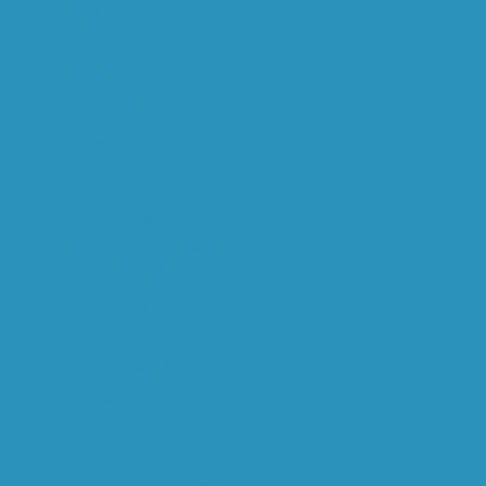
Paul Tergat doet zondag
16 november mee aan
de Zev...
De acteur Arnold
Schwarzenegger heeft
de strijd om...
De Spaanse hardloper
Alberto Garcia is door
de Spa...
Mooi man, al die
stakingen. Laten we
met z'n allen...
De brandweer en politie
in Duiven zijn
zondagochte...
Tegen het einde van
2004 zijn er naar
verwachting ...
De voormalige lijfwacht
Geurt Roos van Klaas
Bruin...
Rockband Hell On Earth
heeft een
internetconcert e...
nu.nl/algemeen nieuws |