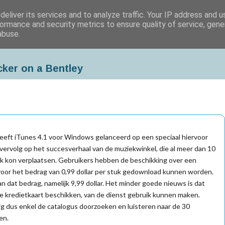
eliver its services and to analyze traffic. Your IP address and 
ormance and security metrics to ensure quality of service, gen
abuse.
cker on a Bentley
heeft iTunes 4.1 voor Windows gelanceerd op een speciaal hiervoor
vervolg op het succesverhaal van de muziekwinkel, die al meer dan 10
ank kon verplaatsen. Gebruikers hebben de beschikking over een
 voor het bedrag van 0,99 dollar per stuk gedownload kunnen worden.
n dat bedrag, namelijk 9,99 dollar. Het minder goede nieuws is dat
 kredietkaart beschikken, van de dienst gebruik kunnen maken.
g dus enkel de catalogus doorzoeken en luisteren naar de 30
en.