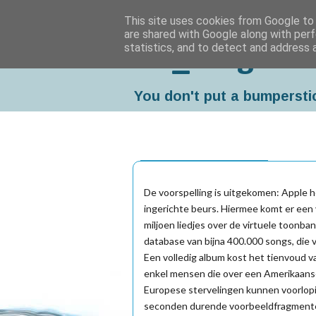
This site uses cookies from Google to d
are shared with Google along with perf
statistics, and to detect and address 
Da_Blog
You don't put a bumpersti
vrijdag, oktober 17, 2003
De voorspelling is uitgekomen: Apple 
ingerichte beurs. Hiermee komt er een 
miljoen liedjes over de virtuele toonb
database van bijna 400.000 songs, die
Een volledig album kost het tienvoud va
enkel mensen die over een Amerikaanse
Europese stervelingen kunnen voorlopi
seconden durende voorbeeldfragment