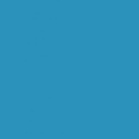
DISASTERS Laptop
shot in anger PC t...
De Namibische sprinter
Frankie Fredericks
heeft zi...
Da homey page
In Amerika zijn de
hoorzittingen
begonnen tegen Ko...
In de Amerikaanse
atletiekwereld is een
groot dopi...
ALIEN THE
DIRECTOR'S CUT - IN
THEATRES
HALLOWEEN
nog meer info over de
ontvoeringsplannen
van Matej...
De politie heeft een
ontvoering van PSV-
spits Mate...
Ik vertrouwde het direct
al niet. Wat duurde dat
i...