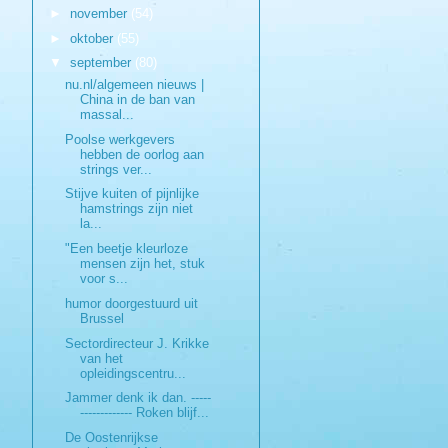
►
november
(54)
►
oktober
(55)
▼
september
(80)
nu.nl/algemeen nieuws |
China in de ban van
massal...
Poolse werkgevers
hebben de oorlog aan
strings ver...
Stijve kuiten of pijnlijke
hamstrings zijn niet
la...
"Een beetje kleurloze
mensen zijn het, stuk
voor s...
humor doorgestuurd uit
Brussel
Sectordirecteur J. Krikke
van het
opleidingscentru...
Jammer denk ik dan. -----
------------- Roken blijf...
De Oostenrijkse