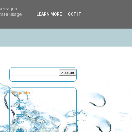
user-agent
erate usage
LEARN MORE
GOT IT
Blogarchief
►
2025
(1)
►
2024
(1)
►
2023
(2)
►
2022
(1)
►
2021
(1)