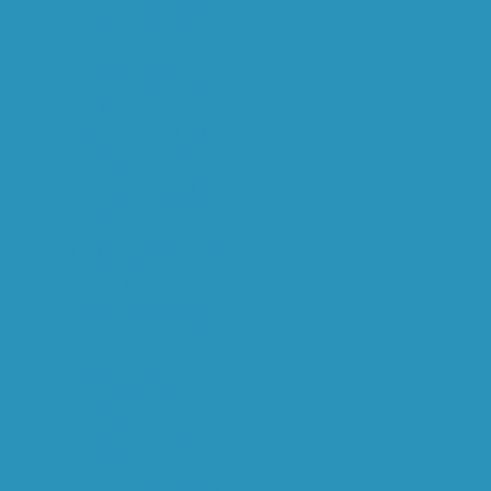
Planet - Zwart gat zingt
al jaren in B mineur: "
A...
Het tekort aan leraren is
weggewerkt. Scholen
krij...
Softwaremagnaat Bill
Gates heeft met een
donatie v...
De Engelse voetbalbond
gaat een onderzoek
instelle...
In zijn woonplaats Tilburg
is vrijdag Johan
Stekel...
Jaap de Hoop Scheffer is
de nieuwe secretaris-
gene...
Op de van Dam tot
Damloop was ene Dolf
Jansen 3e b...
Dit gaat over Francis en
natuurlijk ook een
beetje...
Vlgones een oznrdeeok