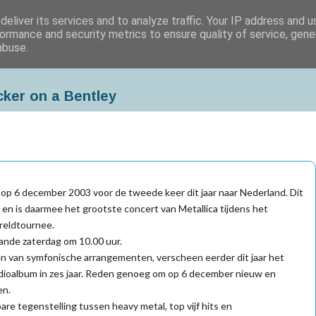
eliver its services and to analyze traffic. Your IP address and 
ormance and security metrics to ensure quality of service, gen
abuse.
cker on a Bentley
op 6 december 2003 voor de tweede keer dit jaar naar Nederland. Dit
n is daarmee het grootste concert van Metallica tijdens het
reldtournee.
ande zaterdag om 10.00 uur.
zien van symfonische arrangementen, verscheen eerder dit jaar het
dioalbum in zes jaar. Reden genoeg om op 6 december nieuw en
en.
bare tegenstelling tussen heavy metal, top vijf hits en