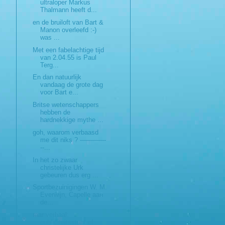
ultraloper Markus
Thalmann heeft d...
en de bruiloft van Bart &
Manon overleefd :-)
was ...
Met een fabelachtige tijd
van 2.04.55 is Paul
Terg...
En dan natuurlijk
vandaag de grote dag
voor Bart e...
Britse wetenschappers
hebben de
hardnekkige mythe ...
goh, waarom verbaasd
me dit niks ? -------------
--...
In het zo zwaar
christelijke Urk
gebeuren dus erg ...
Sportbezuinigingen W. M.
Everwijn, Capelle aan
de...
raar verhaal:
publiciteitsstunt of