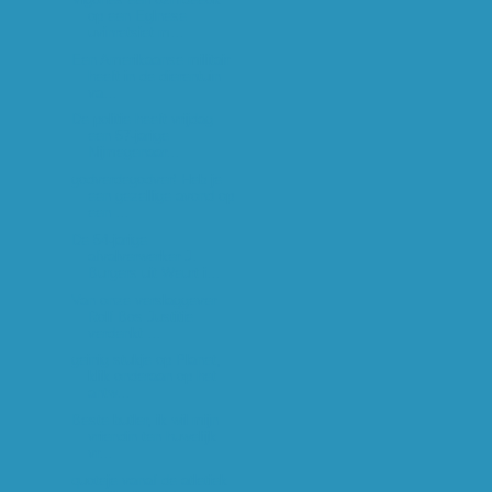
op een Eglnese
uvinretsiet m...
Een Amerikaanse militair
heeft in de dierentuin
va...
De politie heeft vrijdag
een 57-jarige
Nijmegenaar...
godverdegodver! Heb je
een gezellige avond op
een ...
De 54-jarige
afvalverwerker J.
Burgers uit Weurt i...
Van onze verslaggever
Rolf Bos Justitie
verdenkt ...
geinig stukje op Planet,
klik onderaan op het
antw...
Beste butler, ik wil mijn
vriendin ten huwelijk
vr...
quoteje vanaf de atletiek