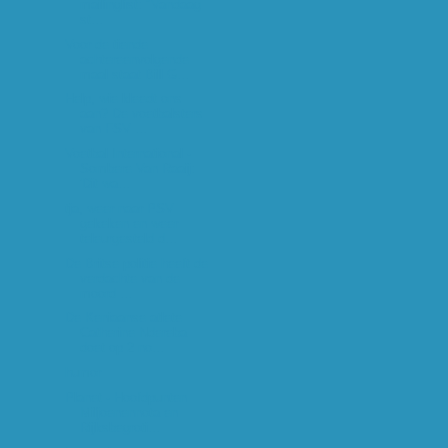
mailinglist: "Vandaag
st...
Voor de tiende
achtereenvolgende
maal staat Bill G...
Help, wie kleedt ons
aan? De voetbalsters
van FSV ...
Voetbal International -
Sombere Van Raaij:
'Dit wa...
tja, weer naar PSV
gekeken en weer
teleurgesteld d...
De Britse politie heeft de
verdachte van de
moord ...
De Keniaanse atlete
Catherine Ndereba
doet op 2 no...
humor
Planet - Hoofdpunten
Miljoenennota en
Rijksbegroti...