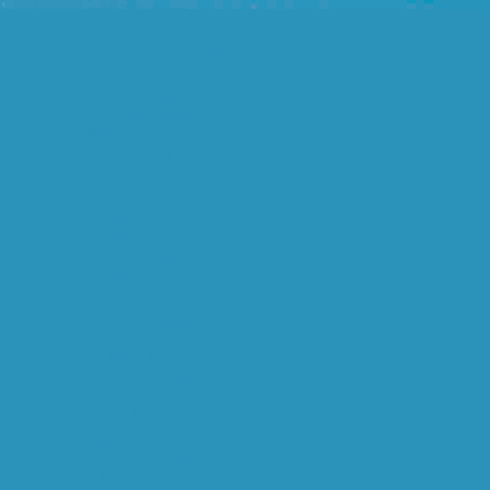
echt ? De Amer...
Arnold Schwarzenegger
is ervan overtuigd dat
hij o...
De Zweedse politie en de
openbaar aanklager
lijken...
Hee het is Wesley!
Zoene!! Zoene!!
Zoene!!
geing part
MCDXXXCCCIII
De Zweedse politie heeft
de hoofdverdachte in
de m...
Planet - Nederlandse
techniekstudent
schittert nie...
Van de pc's waarmee
internetters werken
draait al ...
geinig! ---------------- Een
dronken man had
vrijd...