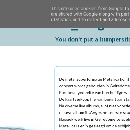
This site uses cookies from Google to d
are shared with Google along with perf
statistics, and to detect and address 
Da_Blog
You don't put a bumpersti
dinsdag, september 09, 2003
De metal superformatie Metallica komt 
concert wordt gehouden in Gelredome e
Europese gedeelte van hun huidige we
De kaartverkoop hiervan begint aansta
Na diverse live albums, al of niet voor
nieuwe album St.Anger, het eerste stu
klassiek werk live in Gelredome te spel
Metallica is er in geslaagd om de schijn