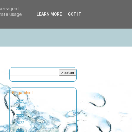
user-agent
erate usage
LEARN MORE
GOT IT
Blogarchief
►
2025
(1)
►
2024
(1)
►
2023
(2)
►
2022
(1)
►
2021
(1)