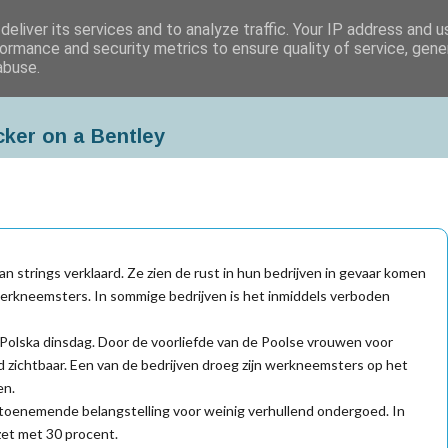
eliver its services and to analyze traffic. Your IP address and 
ormance and security metrics to ensure quality of service, gen
abuse.
cker on a Bentley
 strings verklaard. Ze zien de rust in hun bedrijven in gevaar komen
 werkneemsters. In sommige bedrijven is het inmiddels verboden
olska dinsdag. Door de voorliefde van de Poolse vrouwen voor
ed zichtbaar. Een van de bedrijven droeg zijn werkneemsters op het
en.
de toenemende belangstelling voor weinig verhullend ondergoed. In
zet met 30 procent.