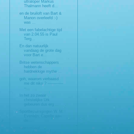
ultraloper Markus
Thalmann heeft d...
en de bruiloft van Bart &
Manon overleefd :-)
was ...
Met een fabelachtige tijd
van 2.04.55 is Paul
Terg...
En dan natuurlijk
vandaag de grote dag
voor Bart e...
Britse wetenschappers
hebben de
hardnekkige mythe ...
goh, waarom verbaasd
me dit niks ? -------------
--...
In het zo zwaar
christelijke Urk
gebeuren dus erg ...
Sportbezuinigingen W. M.
Everwijn, Capelle aan
de...
raar verhaal:
publiciteitsstunt of