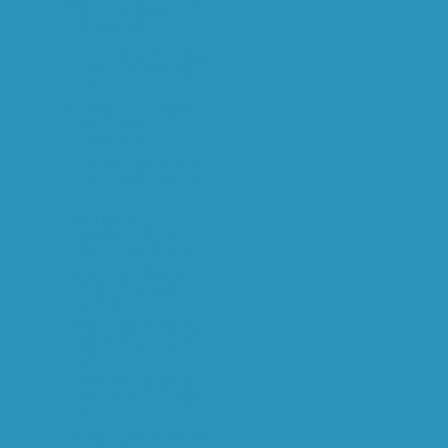
op een Eglnese
uvinretsiet m...
Een Amerikaanse militair
heeft in de dierentuin
va...
De politie heeft vrijdag
een 57-jarige
Nijmegenaar...
godverdegodver! Heb je
een gezellige avond op
een ...
De 54-jarige
afvalverwerker J.
Burgers uit Weurt i...
Van onze verslaggever
Rolf Bos Justitie
verdenkt ...
geinig stukje op Planet,
klik onderaan op het
antw...
Beste butler, ik wil mijn
vriendin ten huwelijk
vr...
quoteje vanaf de atletiek