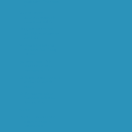
mailinglist: "Vandaag
st...
Voor de tiende
achtereenvolgende
maal staat Bill G...
Help, wie kleedt ons
aan? De voetbalsters
van FSV ...
Voetbal International -
Sombere Van Raaij:
'Dit wa...
tja, weer naar PSV
gekeken en weer
teleurgesteld d...
De Britse politie heeft de
verdachte van de
moord ...
De Keniaanse atlete
Catherine Ndereba
doet op 2 no...
humor
Planet - Hoofdpunten
Miljoenennota en
Rijksbegroti...