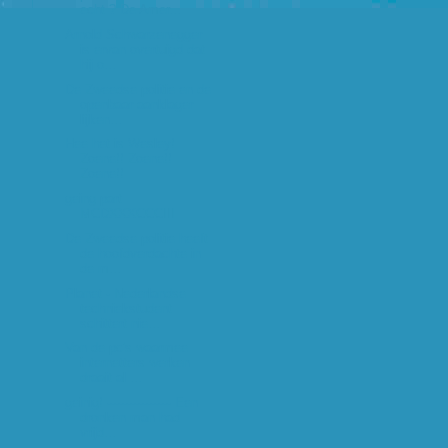
echt ? De Amer...
Arnold Schwarzenegger
is ervan overtuigd dat
hij o...
De Zweedse politie en de
openbaar aanklager
lijken...
Hee het is Wesley!
Zoene!! Zoene!!
Zoene!!
geing part
MCDXXXCCCIII
De Zweedse politie heeft
de hoofdverdachte in
de m...
Planet - Nederlandse
techniekstudent
schittert nie...
Van de pc's waarmee
internetters werken
draait al ...
geinig! ---------------- Een
dronken man had
vrijd...