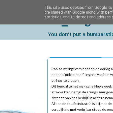
This site uses cookies from Google to d
are shared with Google along with perf
statistics, and to detect and address 
Da_Blog
You don't put a bumpersti
dinsdag, september 30, 2003
Poolse werkgevers hebben de oorlog aan
door de 'prikkelende' lingerie van hun
strings te dragen.
Dit berichtte het magazine Newsweek P
strakke kleding zijn de strings zeer go
'fatsoen van het bedrijf' in acht te nem
Alleen de textielindustrie is blij met 
vergelijking met vorig jaar steeg de om