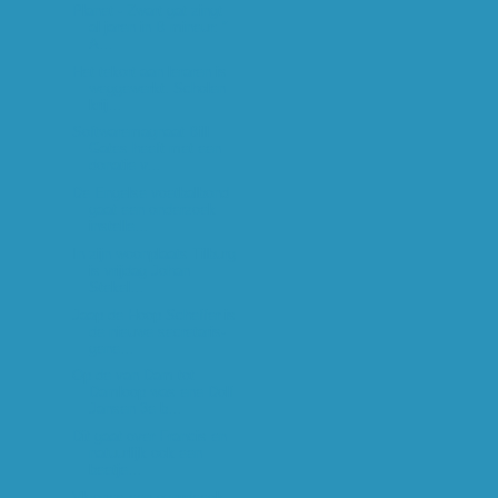
Planet - Zwart gat zingt
al jaren in B mineur: "
A...
Het tekort aan leraren is
weggewerkt. Scholen
krij...
Softwaremagnaat Bill
Gates heeft met een
donatie v...
De Engelse voetbalbond
gaat een onderzoek
instelle...
In zijn woonplaats Tilburg
is vrijdag Johan
Stekel...
Jaap de Hoop Scheffer is
de nieuwe secretaris-
gene...
Op de van Dam tot
Damloop was ene Dolf
Jansen 3e b...
Dit gaat over Francis en
natuurlijk ook een
beetje...
Vlgones een oznrdeeok