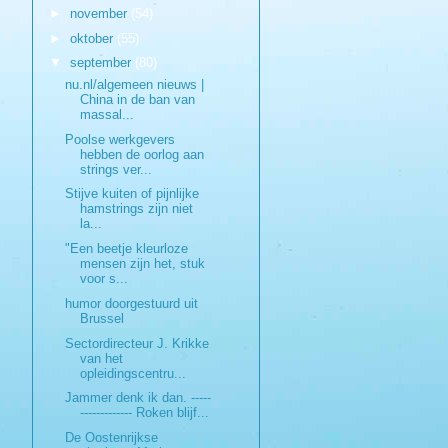
►
november
(54)
►
oktober
(55)
▼
september
(80)
nu.nl/algemeen nieuws |
China in de ban van
massal...
Poolse werkgevers
hebben de oorlog aan
strings ver...
Stijve kuiten of pijnlijke
hamstrings zijn niet
la...
"Een beetje kleurloze
mensen zijn het, stuk
voor s...
humor doorgestuurd uit
Brussel
Sectordirecteur J. Krikke
van het
opleidingscentru...
Jammer denk ik dan. -----
------------- Roken blijf...
De Oostenrijkse