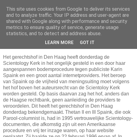
This site uses cookies from Google to deliver its services
Da_Blog
and to analyze traffic. Your IP address and user-agent are
shared with Google along with performance and security
metrics to ensure quality of service, generate usage
You don't put a bumpersticker on a Bentley
statistics, and to detect and address abuse.
LEARN MORE
GOT IT
donderdag, september 04, 2003
Het gerechtshof in Den Haag heeft donderdag de
Scientology Kerk in het ongelijk gesteld in een door haar
aangespannen bodemprocedure tegen publiciste Karin
Spaink en een groot aantal internetproviders. Het beroep
van Spaink op de vrijheid van meningsuiting moet volgens
het hof boven het auteursrecht van de Scientoloy Kerk
worden gesteld. Op basis daarvan zag het hof, anders dan
de Haagse rechtbank, geen aanleiding de providers te
veroordelen. Dit heeft het gerechtshof in Den Haag
donderdag bekendgemaakt. Thetan II en III Spaink, die ook
Parool-columnist is, had in 1995 vertrouwelijke Scientology-
documenten, die afkomstig zijn uit een Amerikaanse
procedure en vrij ter inzage waren, op haar website
geplaatst. Zij haalde ze op 22 februari 1996 ervan af. In