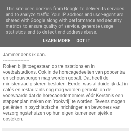
This site uses cookies from Google to deliver its services
Da_Blog
and to analyze traffic. Your IP address and user-agent are
shared with Google along with performance and security
metrics to ensure quality of service, generate usage
You don't put a bumpersticker on a Bentley
statistics, and to detect and address abuse.
LEARN MORE
GOT IT
zondag, september 28, 2003
Jammer denk ik dan.
------------------
Roken blijft toegestaan op treinstations en in
voetbalstadions. Ook in de horecagedeelten van popcentra
en schouwburgen mag worden gepaft. Dat heeft de
ministerraad gisteren besloten. Eerder was al duidelijk dat in
cafés en restaurants nog mag worden gerookt, op de
voorwaarde dat de horecaondernemers vóór Kerstmis een
stappenplan maken om ´rookvrij´ te worden. Tevens mogen
patiënten in psychiatrische inrichtingen en bewoners van
verzorgingstehuizen op hun eigen kamer een sjekkie
opsteken.